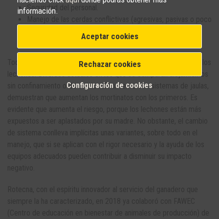
Seguridad del personal.
información.
Manejo de las cerdas conflictivas (agresivas, pasivas o poco
maternales, etc.).
Aceptar cookies
Higiene de los corrales y de la cerda.
Todos ellos tienen su relevancia, pero el principal es proteger a los
Rechazar cookies
lechones. Diversos estudios en los que se comparan alojamientos
Configuración de cookies
sin confinamiento o de semiconfinamiento con sistemas de jaulas,
demuestran que aumentan los mortinatos con los primeros. Es
evidente que aumenta el riesgo, porque los lechones están más
expuestos a ser aplastados por su madre. No obstante, el cambio
de sistema conlleva implícitas unas variantes, sobre todo en el
manejo, que si se aplican con el rigor necesario y la ayuda de los
equipos adecuados pueden contribuir a disminuir su impacto
negativo.
Rotecna, con el espíritu innovador al servicio del ganadero que
siempre la ha caracterizado, en 2018 ya colaboró con FAWEC
(Centro de educación en bienestar de animales de producción) de