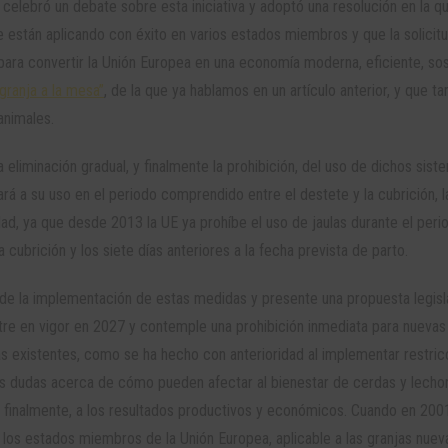
 celebró un debate sobre esta iniciativa y adoptó una resolución en la q
e están aplicando con éxito en varios estados miembros y que la solicit
para convertir la Unión Europea en una economía moderna, eficiente, sos
 granja a la mesa”
, de la que ya hablamos en un artículo anterior, y que t
animales.
a eliminación gradual, y finalmente la prohibición, del uso de dichos sis
ará a su uso en el periodo comprendido entre el destete y la cubrición, l
d, ya que desde 2013 la UE ya prohíbe el uso de jaulas durante el peri
cubrición y los siete días anteriores a la fecha prevista de parto.
 de la implementación de estas medidas y presente una propuesta legisla
ntre en vigor en 2027 y contemple una prohibición inmediata para nuevas
las existentes, como se ha hecho con anterioridad al implementar restri
les dudas acerca de cómo pueden afectar al bienestar de cerdas y lecho
, finalmente, a los resultados productivos y económicos. Cuando en 200
los estados miembros de la Unión Europea, aplicable a las granjas nuev