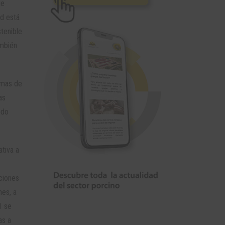
ue
ud está
tenible
ambién
temas de
as
odo
tiva a
cciones
nes, a
1 se
as a