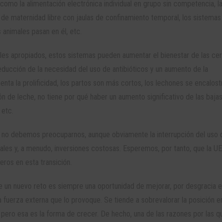
como la alimentación electrónica individual en grupo sin competencia, l
 de maternidad libre con jaulas de confinamiento temporal, los sistemas
animales pasan en él, etc.
ales apropiados, estos sistemas pueden aumentar el bienestar de las ce
reducción de la necesidad del uso de antibióticos y un aumento de la
enta la prolificidad, los partos son más cortos, los lechones se encalost
 de leche, no tiene por qué haber un aumento significativo de las baja
 etc.
 no debemos preocuparnos, aunque obviamente la interrupción del uso 
uales y, a menudo, inversiones costosas. Esperemos, por tanto, que la UE
ros en esta transición.
 un nuevo reto es siempre una oportunidad de mejorar, por desgracia 
 fuerza externa que lo provoque. Se tiende a sobrevalorar la posición e
 pero esa es la forma de crecer. De hecho, una de las razones por las qu