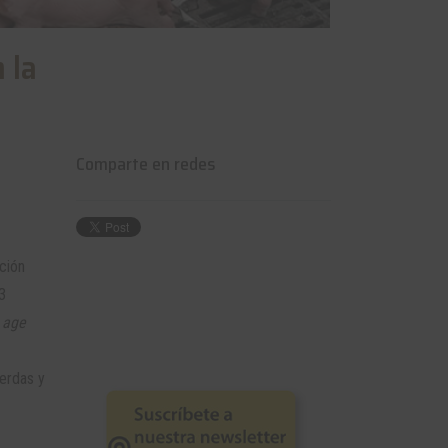
 la
Comparte en redes
ción
3
 age
cerdas y