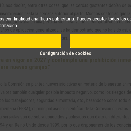
013, nos decían, entre otras cosas, que las cerdas gestantes debían de e
inseminación hasta la semana anterior al parto. Muchos sostenían que la
s con finalidad analítica y publicitaria. Puedes aceptar todas las c
n que derivaría en una pérdida significativa de la competitividad de los
ormación.
años de aplicación generalizada, se ha demostrado que no ha sido así; 
dad, lo que ha hecho bajar los costes. ¿Cómo ha sido posible? ¿Pasará l
Configuración de cookies
tre en vigor en 2027 y contemple una prohibición inme
para nuevas granjas."
 la Comisión se plantea nuevas iniciativas en materia de bienestar anim
y valora también cualquier posible impacto negativo, como los riesgos d
e los trabajadores, seguridad alimentaria, etc., basándose sobre todo e
entaria (EFSA), el principal asesor científico de la Comisión en estos
 sin jaulas son de sobra conocidos y aplicados con éxito en diferentes
4 y en Reino Unido desde 1999, por lo que disponemos de los conoci