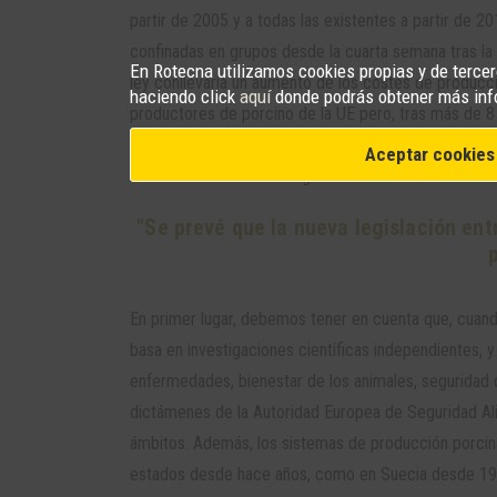
partir de 2005 y a todas las existentes a partir de 2
confinadas en grupos desde la cuarta semana tras la 
En Rotecna utilizamos cookies propias y de tercero
ley conllevaría un aumento de los costes de producció
haciendo click
aquí
donde podrás obtener más inf
productores de porcino de la UE pero, tras más de 8 
hecho, ha aumentado significativamente la productivi
Aceptar cookies
mismo con esta nueva legislación?
"Se prevé que la nueva legislación en
En primer lugar, debemos tener en cuenta que, cuando
basa en investigaciones científicas independientes, 
enfermedades, bienestar de los animales, seguridad d
dictámenes de la Autoridad Europea de Seguridad Alim
ámbitos. Además, los sistemas de producción porcina
estados desde hace años, como en Suecia desde 199