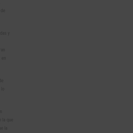
a
 de
rdas y
ran
s en
de
 lo
en
n la que
e la