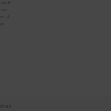
mano de
encia
animal,
guir
cinas.