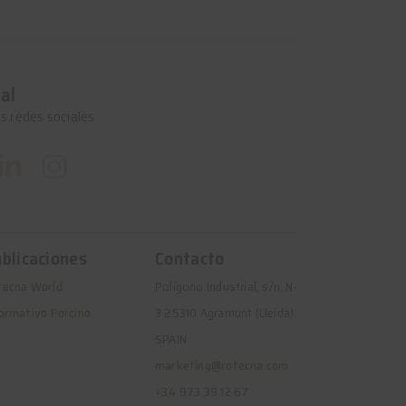
al
s redes sociales
blicaciones
Contacto
tecna World
Polígono Industrial, s/n, N-
ormativo Porcino
3 25310 Agramunt (Lleida)
SPAIN
marketing@rotecna.com
+34 973 39 12 67