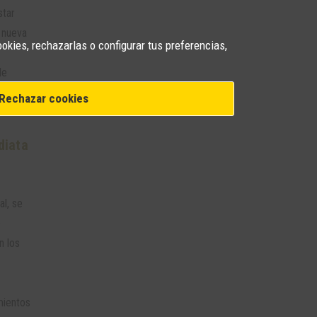
star
 nueva
ookies, rechazarlas o configurar tus preferencias,
de
o
Rechazar cookies
diata
al, se
e
n los
mientos