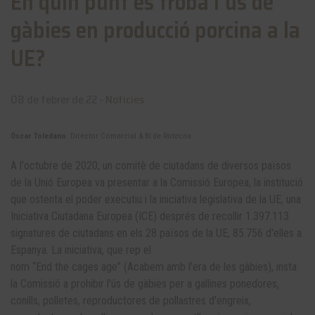
En quin punt es troba l'ús de
gàbies en producció porcina a la
UE?
08 de febrer de 22 -
Noticies
Óscar Toledano
. Director Comercial & BI de Rotecna.
A l'octubre de 2020, un comitè de ciutadans de diversos països
de la Unió Europea va presentar a la Comissió Europea, la institució
que ostenta el poder executiu i la iniciativa legislativa de la UE, una
Iniciativa Ciutadana Europea (ICE) després de recollir 1.397.113
signatures de ciutadans en els 28 països de la UE, 85.756 d'elles a
Espanya. La iniciativa, que rep el
nom “End the cages age” (Acabem amb l'era de les gàbies), insta
la Comissió a prohibir l'ús de gàbies per a gallines ponedores,
conills, polletes, reproductores de pollastres d'engreix,