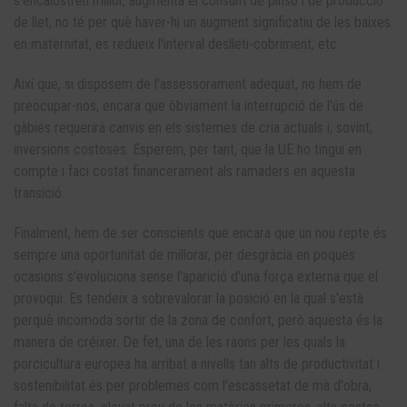
s’encalostren millor, augmenta el consum de pinso i de producció
de llet, no té per què haver-hi un augment significatiu de les baixes
en maternitat, es redueix l'interval deslleti-cobriment, etc.
Així que, si disposem de l'assessorament adequat, no hem de
preocupar-nos, encara que òbviament la interrupció de l'ús de
gàbies requerirà canvis en els sistemes de cria actuals i, sovint,
inversions costoses. Esperem, per tant, que la UE ho tingui en
compte i faci costat financerament als ramaders en aquesta
transició.
Finalment, hem de ser conscients que encara que un nou repte és
sempre una oportunitat de millorar, per desgràcia en poques
ocasions s'evoluciona sense l'aparició d'una força externa que el
provoqui. Es tendeix a sobrevalorar la posició en la qual s'està
perquè incomoda sortir de la zona de confort, però aquesta és la
manera de créixer. De fet, una de les raons per les quals la
porcicultura europea ha arribat a nivells tan alts de productivitat i
sostenibilitat és per problemes com l'escassetat de mà d'obra,