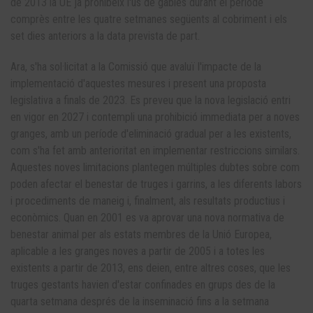
de 2013 la UE ja prohibeix l'ús de gàbies durant el període
comprès entre les quatre setmanes següents al cobriment i els
set dies anteriors a la data prevista de part.
Ara, s'ha sol·licitat a la Comissió que avaluï l'impacte de la
implementació d'aquestes mesures i present una proposta
legislativa a finals de 2023. Es preveu que la nova legislació entri
en vigor en 2027 i contempli una prohibició immediata per a noves
granges, amb un període d'eliminació gradual per a les existents,
com s'ha fet amb anterioritat en implementar restriccions similars.
Aquestes noves limitacions plantegen múltiples dubtes sobre com
poden afectar el benestar de truges i garrins, a les diferents labors
i procediments de maneig i, finalment, als resultats productius i
econòmics. Quan en 2001 es va aprovar una nova normativa de
benestar animal per als estats membres de la Unió Europea,
aplicable a les granges noves a partir de 2005 i a totes les
existents a partir de 2013, ens deien, entre altres coses, que les
truges gestants havien d'estar confinades en grups des de la
quarta setmana després de la inseminació fins a la setmana