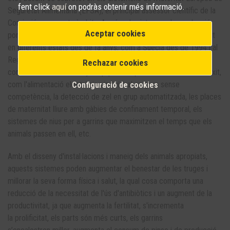
fent click
aquí
on podràs obtenir més informació.
Seguretat Alimentària (EFSA), el principal assessor científic de la
Comissió en aquests àmbits. A més, els sistemes de producció
Aceptar cookies
porcina sense gàbies són de sobres coneguts i aplicats amb èxit
en diferents estats des de fa anys, com a Suècia des de 1994 i al
Regne Unit des de 1999, per la qual cosa disposem dels
Rechazar cookies
coneixements de disseny i equipament per a afrontar-los amb èxit,
com l'alimentació electrònica individual en grup sense
Configuració de cookies
competència, la detecció de zel en grup automatitzada, les places
de maternitat lliure amb gàbies de confinament temporal, els
sistemes de nius per a garrins que maximitzen el temps que els
animals passen en ell, etc.
Amb el disseny d'instal·lacions i maneig dels animals apropiats,
aquests sistemes poden augmentar el benestar de les truges i
millorar la seva forma física i salut, la qual cosa comporta una
reducció de la necessitat de l'ús d'antibiòtics i un augment de la
productivitat, ja que augmenta la fertilitat, s'incrementa
la prolificitat, els parts són més curts, els garrins