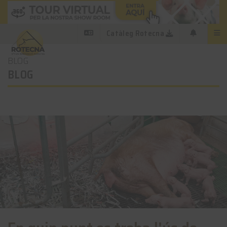
Catàleg Rotecna
BLOG
BLOG