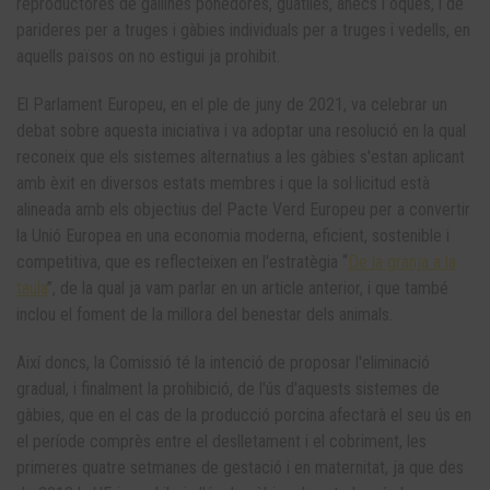
reproductores de gallines ponedores, guatlles, ànecs i oques, i de
parideres per a truges i gàbies individuals per a truges i vedells, en
aquells països on no estigui ja prohibit.
El Parlament Europeu, en el ple de juny de 2021, va celebrar un
debat sobre aquesta iniciativa i va adoptar una resolució en la qual
reconeix que els sistemes alternatius a les gàbies s'estan aplicant
amb èxit en diversos estats membres i que la sol·licitud està
alineada amb els objectius del Pacte Verd Europeu per a convertir
la Unió Europea en una economia moderna, eficient, sostenible i
competitiva, que es reflecteixen en l'estratègia “
De la granja a la
taula
”, de la qual ja vam parlar en un article anterior, i que també
inclou el foment de la millora del benestar dels animals.
Així doncs, la Comissió té la intenció de proposar l'eliminació
gradual, i finalment la prohibició, de l'ús d'aquests sistemes de
gàbies, que en el cas de la producció porcina afectarà el seu ús en
el període comprès entre el deslletament i el cobriment, les
primeres quatre setmanes de gestació i en maternitat, ja que des