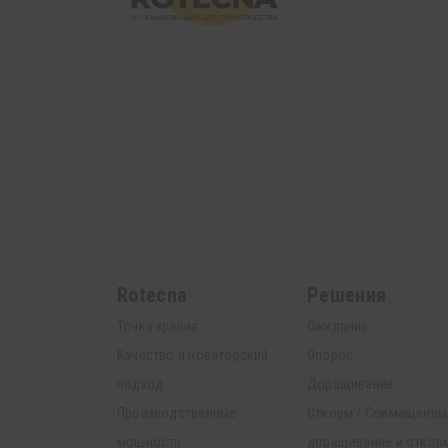
Rotecna
Решения
Точка зрения
Ожидание
Качество и новаторский
Опорос
подход
Доращивание
Производственные
Откорм / Совмещенны
мощности
доращивание и откор