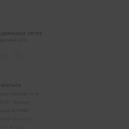
оциальных сетях
циальные сети
вязаться
ígono Industrial, s/n, N-
5310, г. Аграмунт
ерида), ИСПАНИЯ
tecna@rotecna.com
 973 39 12 67