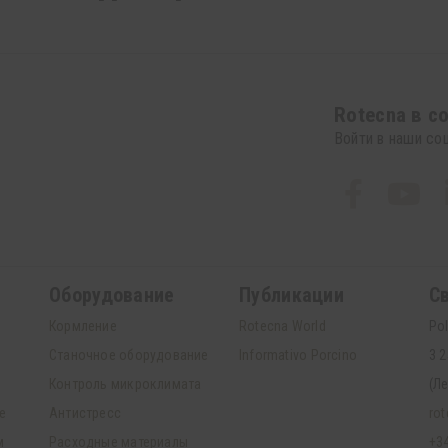
Rotecna в с
Войти в наши со
Oборудованиe
Публикации
С
Кормление
Rotecna World
Pol
Cтаночное оборудование
Informativo Porcino
3 2
Контроль микроклимата
(Л
е
Антистресс
ro
м
Расходные материалы
+34