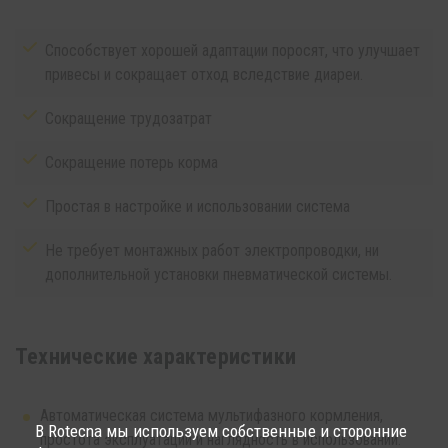
Способствует хорошей адаптации поросят, что улучшает
привесы и сокращает отход вследствие диареи.
Сокращение трудозатрат
Сокращение потерь корма
Простая в настройке и использовании система
Не требует монтажных работ электропроводки, ни
дополнительной установки пневматической системы.
Технические характеристики
Автоматическая система мультифазного кормления,
В Rotecna мы используем собственные и сторонние
простота эксплуатации и наглядность в использовании.