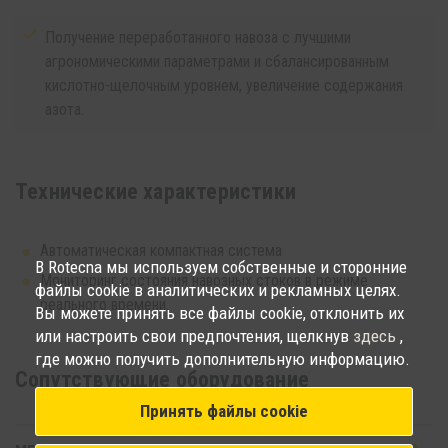
Получение переработанного навоза с лучшими
агрономическими параметрами и сбалансированным
кислотно-щелочным уровнем, увеличение содержания
азота.
Технические характеристики
Автоматическая компактная система
В Rotecna мы используем собственные и сторонние
Мониторинг состояния навозных стоков в режиме
файлы cookie в аналитических и рекламных целях.
реального времени.
Вы можете принять все файлы cookie, отклонить их
или настроить свои предпочтения, щелкнув
здесь
,
где можно получить дополнительную информацию.
Сопутствующиe oборудование
Принять файлы cookie