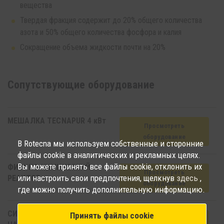
вещества
Твердая фракция содержит до 20% общего количества
азота и 50% общего количества фосфора и калия
Сокращение объема жидкости почти на 20%
Сопутствующиe oборудование
МЕШАЛКА TECNAPUR 4 кВт
Просмотреть
oборудование
В Rotecna мы используем собственные и сторонние
файлы cookie в аналитических и рекламных целях.
Вы можете принять все файлы cookie, отклонить их
ФИЗИКО-ХИМИЧЕСКИЙ
Просмотреть
или настроить свои предпочтения, щелкнув
здесь
,
РЕАКТОР
oборудование
где можно получить дополнительную информацию.
СИСТЕМА ОКИСЛЕНИЯ
Принять файлы cookie
Просмотреть