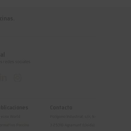
cinas.
al
s redes sociales
blicaciones
Contacto
tecna World
Polígono Industrial, s/n, N-
ormativo Porcino
3 25310 Agramunt (Lleida)