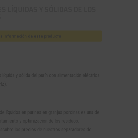
S LÍQUIDAS Y SÓLIDAS DE LOS
S
as información de este producto
líquida y sólida del purín con alimentación eléctrica
Hz).
de líquidos en purines en granjas porcinas es una de
atamiento y optimización de los residuos.
scubre los precios de nuestros separadores de