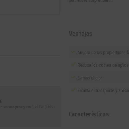
purines, te sorprenderan.
Ventajas
Mejora de las propiedades fer
Reduce los costes de aplicac
Elimina el olor
Facilita el transporte y aplic
E
teccion para purin 0,75 kW (230V -
Características