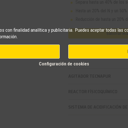
Separa hasta un 40% de los só
Hasta un 20% del N y un 50% d
Reducción de hasta un 20% de
s con finalidad analítica y publicitaria. Puedes aceptar todas las c
Solicitar m
ormación.
Productos relacionado
Configuración de cookies
AGITADOR TECNAPUR
REACTOR FÍSICOQUÍMICO
SISTEMA DE ACIDIFICACIÓN DE