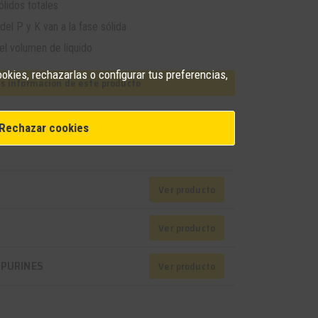
lidos totales
el P y K van a la fase sólida
l volumen de líquido
ookies, rechazarlas o configurar tus preferencias,
as información de este producto
Rechazar cookies
s
Ver producto
Ver producto
 PURINES
Ver producto