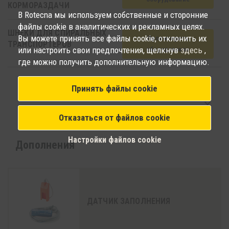
КОРМОРАЗДАЧИ
В Rotecna мы используем собственные и сторонние
файлы cookie в аналитических и рекламных целях.
ШНЕКИ ДЛЯ СПИРАЛЬНЫХ
Вы можете принять все файлы cookie, отклонить их
Просмотреть
ТРАНСПОРТЕРОВ
или настроить свои предпочтения, щелкнув
здесь
,
oборудование
где можно получить дополнительную информацию.
Принять файлы cookie
ПРОСМОТРЕТЬ БОЛЬШЕ ВАРИАНТОВ
keyboard_arrow_down
СОПУТСТВУЮЩЕГО ОБОРУДОВАНИЯ
Отказаться от файлов cookie
Настройки файлов cookie
Дополнения
ДАТЧИК ЗАПОЛНЕНИЯ