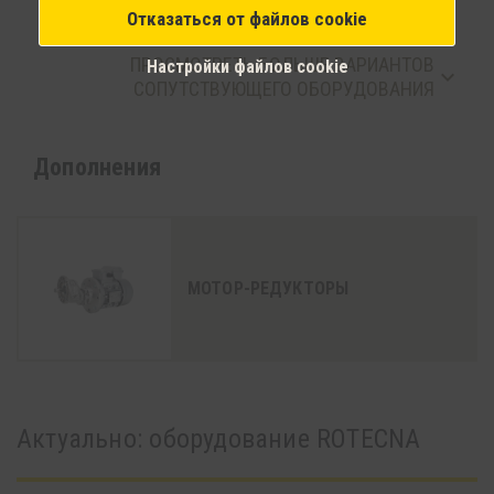
Отказаться от файлов cookie
ПРОСМОТРЕТЬ БОЛЬШЕ ВАРИАНТОВ
Настройки файлов cookie
keyboard_arrow_down
СОПУТСТВУЮЩЕГО ОБОРУДОВАНИЯ
Дополнения
МОТОР-РЕДУКТОРЫ
Актуально: oборудование ROTECNA