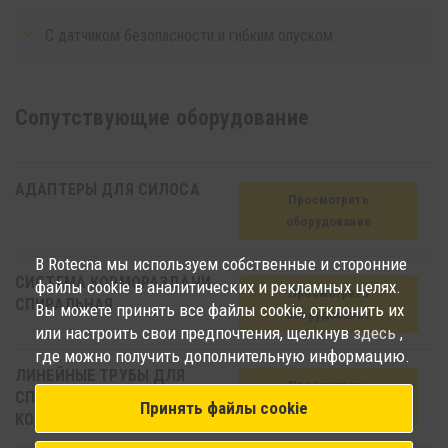
С датчиком безопасности и гибким опуском
Сопутствующиe oборудование
АДАПТЕРЫ ДЛЯ СИЛОСА
Просмотреть
oборудование
В Rotecna мы используем собственные и сторонние
СИСТЕМА КОРМОРАЗДАЧИ
файлы cookie в аналитических и рекламных целях.
Просмотреть
СПИРАЛЬНАЯ
Вы можете принять все файлы cookie, отклонить их
oборудование
или настроить свои предпочтения, щелкнув
здесь
,
где можно получить дополнительную информацию.
ЛИНЕЙНЫЕ ТРУБЫ ДЛЯ
Просмотреть
СПИРАЛЬНОЙ
Принять файлы cookie
oборудование
КОРМОРАЗДАЧИ