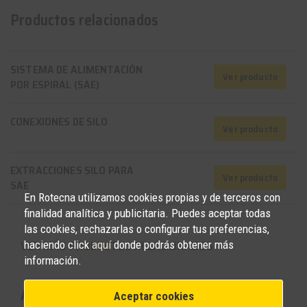
Productos relacionados
SISTEMA DE ALIMENTACIÓN
Ver producto
POR ESPIRAL (SAE)
CONEXIONES DE SILO
Ver producto
EXTRACCIONES SILO PARA
Ver producto
SAE
En Rotecna utilizamos cookies propias y de terceros con
finalidad analítica y publicitaria. Puedes aceptar todas
las cookies, rechazarlas o configurar tus preferencias,
VER MÁS PRODUCTOS RELACIONADOS
haciendo click
aquí
donde podrás obtener más
keyboard_arrow_down
información.
Accesorios
Aceptar cookies