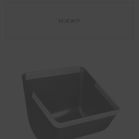
SF3D WTF