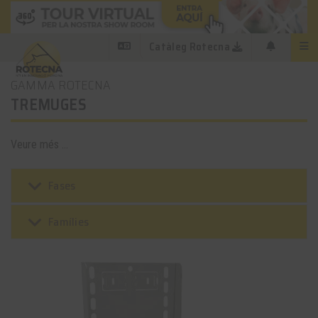
Catàleg Rotecna
GAMMA ROTECNA
TREMUGES
Veure més ...
keyboard_arrow_down
Fases
keyboard_arrow_down
Famílies