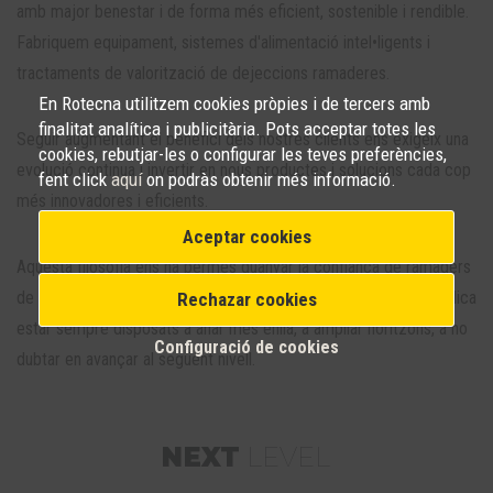
amb major benestar i de forma més eficient, sostenible i rendible.
Fabriquem equipament, sistemes d'alimentació intel•ligents i
tractaments de valorització de dejeccions ramaderes.
En Rotecna utilitzem cookies pròpies i de tercers amb
finalitat analítica i publicitària. Pots acceptar totes les
Seguir augmentant el benefici dels nostres clients ens exigeix una
cookies, rebutjar-les o configurar les teves preferències,
evolució continua i invertir en nous productes i solucions cada cop
fent click
aquí
on podràs obtenir més informació.
més innovadores i eficients.
Aceptar cookies
Aquesta filosofia ens ha permès guanyar la confiança de ramaders
de tot el món. Mantenir i apliar aquesta posició de lideratge implica
Rechazar cookies
estar sempre disposats a anar més enllà, a ampliar horitzons, a no
Configuració de cookies
dubtar en avançar al següent nivell.
NEXT
LEVEL