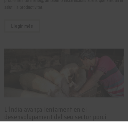
problemes de maneig, ambient o instal·lacions abans que afectin la
salut i la productivitat.
Llegir més
L'Índia avança lentament en el
desenvolupament del seu sector porcí