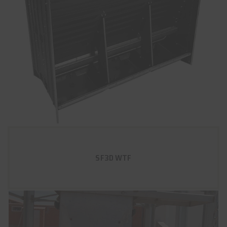
SF3D WTF