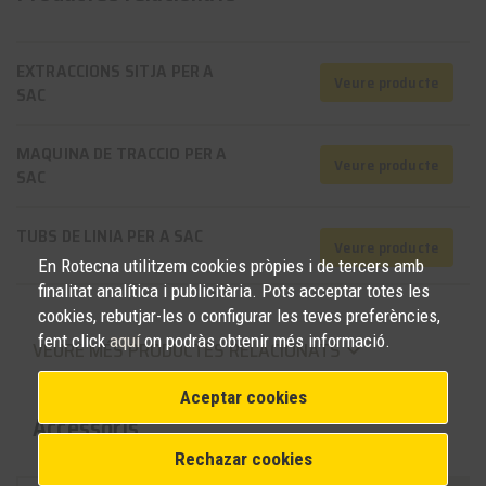
EXTRACCIONS SITJA PER A
Veure producte
SAC
MAQUINA DE TRACCIO PER A
Veure producte
SAC
TUBS DE LINIA PER A SAC
Veure producte
En Rotecna utilitzem cookies pròpies i de tercers amb
finalitat analítica i publicitària. Pots acceptar totes les
cookies, rebutjar-les o configurar les teves preferències,
fent click
aquí
on podràs obtenir més informació.
VEURE MÉS PRODUCTES RELACIONATS
keyboard_arrow_down
Aceptar cookies
Accessoris
Rechazar cookies