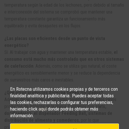
temperatura según la edad de los lechones, pero debido al tamaño
e interconexión del sistema se comprobó que mantener una
temperatura constante garantiza un funcionamiento más
equilibrado y evita desajustes en los flujos.
¿Las placas son eficientes desde un punto de vista
energético?
Sí. Al trabajar con agua y mantener una temperatura estable,
el
consumo está mucho más controlado que en otros sistemas
de calefacción
. Además, como se utiliza gas natural, el coste
energético es sensiblemente menor y se reduce la dependencia
de suministros más caros e inestables.
En Rotecna utilizamos cookies propias y de terceros con
¿Qué otros productos Rotecna tienen instalados?
finalidad analítica y publicitaria. Puedes aceptar todas
Además de las placas calefactadas, tenemos instalados varios
las cookies, rechazarlas o configurar tus preferencias,
productos de Rotecna en la granja. Contamos con
slats,
haciendo click
aquí
donde podrás obtener más
dosificadores, el dispenador Feeding Ball, sistemas de
información.
distribución de alimento y comederos
, por lo que
prácticamente todas las maternidades están equipadas con