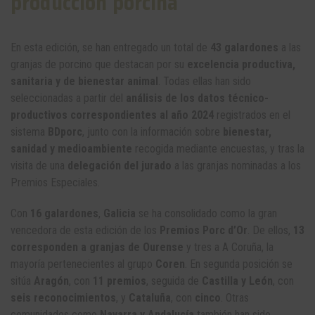
producción porcina
En esta edición, se han entregado un total de
43 galardones
a las
granjas de porcino que destacan por su
excelencia productiva,
sanitaria y de bienestar animal
. Todas ellas han sido
seleccionadas a partir del
análisis de los datos técnico-
productivos correspondientes al año 2024
registrados en el
sistema
BDporc
, junto con la información sobre
bienestar,
sanidad y medioambiente
recogida mediante encuestas, y tras la
visita de una
delegación del jurado
a las granjas nominadas a los
Premios Especiales.
Con
16 galardones
,
Galicia
se ha consolidado como la gran
vencedora de esta edición de los
Premios Porc d’Or
. De ellos,
13
corresponden a granjas de Ourense
y tres a A Coruña, la
mayoría pertenecientes al grupo
Coren
. En segunda posición se
sitúa
Aragón
, con
11 premios
, seguida de
Castilla y León
, con
seis reconocimientos
, y
Cataluña
, con
cinco
. Otras
comunidades como
Navarra y Andalucía
también han sido