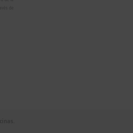
ravés de
cinas.