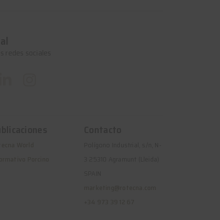
al
s redes sociales
blicaciones
Contacto
tecna World
Polígono Industrial, s/n, N-
ormativo Porcino
3 25310 Agramunt (Lleida)
SPAIN
marketing@rotecna.com
+34 973 39 12 67