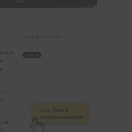
Comparte en redes
ndo por
d
e
a sus
los
o sería
los