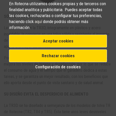
En Rotecna utilizamos cookies propias y de terceros con
finalidad analítica y publicitaria. Puedes aceptar todas
las cookies, rechazarlas o configurar tus preferencias,
SÓLIDA Y RESISTENTE
haciendo click
aquí
donde podrás obtener más
información.
La fabricación de la TR3D, íntegramente en plástico y acero
inoxidable, la convierte en una tolva sólida y resistente al impacto
de los animales y a los agentes corrosivos de las granjas, lo que
Aceptar cookies
aporta una mayor durabilidad.
Rechazar cookies
Por otra parte, el uso de un material no poroso como el plástico
mejora los niveles de higiene y desinfección, por lo que se reduce
Configuración de cookies
el consumo de agua y el tiempo que el ganadero dedica a estas
tareas, y se garantiza un mejor resultado, con los beneficios que
ello aporta desde el punto de vista sanitario y de salud animal.
SU DISEÑO EVITA EL DESPERDICIO DE ALIMENTO
La TR3D se ha diseñado a semejanza de los modelos de tolva TR
de Rotecna (TR2, TR4 y TR5). Ésta tiene unos leves desniveles