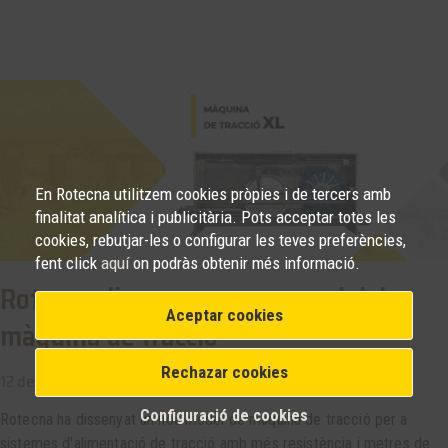
En Rotecna utilitzem cookies pròpies i de tercers amb
finalitat analítica i publicitària. Pots acceptar totes les
cookies, rebutjar-les o configurar les teves preferències,
fent click
aquí
on podràs obtenir més informació.
Rotecna dissenya un nou model de
Aceptar cookies
màquina de tracció
Rechazar cookies
12 de setembre de 23 -
Novetats
Configuració de cookies
Rotecna ha dissenyat un nou model de màquina de tracció per a
sistemes d'alimentació de tracció amb més resistència i metres de