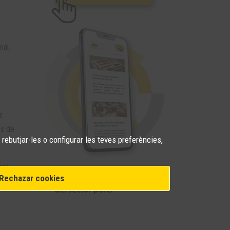
mal.
z
es de
 rebutjar-les o configurar les teves preferències,
PA)
Rechazar cookies
ga Food