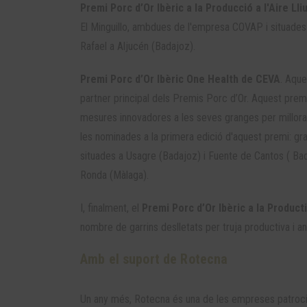
Premi Porc d’Or Ibèric a la Producció a l'Aire Lli
El Minguillo, ambdues de l'empresa COVAP i situades 
Rafael a Aljucén (Badajoz).
Premi Porc d’Or Ibèric One Health de CEVA
. Aque
partner principal dels Premis Porc d’Or. Aquest prem
mesures innovadores a les seves granges per millorar
les nominades a la primera edició d'aquest premi: g
situades a Usagre (Badajoz) i Fuente de Cantos ( Ba
Ronda (Màlaga).
I, finalment, el
Premi Porc d’Or Ibèric a la Product
nombre de garrins deslletats per truja productiva i an
Amb el suport de Rotecna
Un any més, Rotecna és una de les empreses patrocina