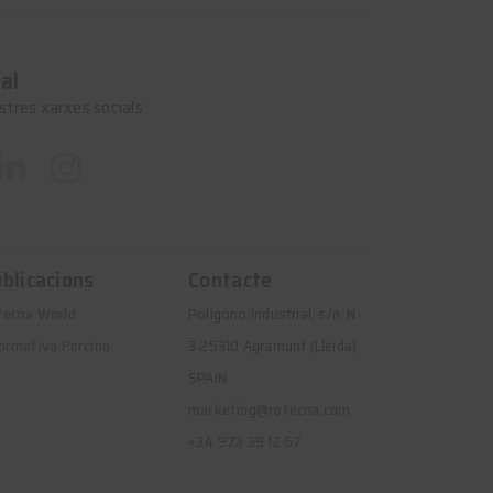
al
stres xarxes socials
blicacions
Contacte
tecna World
Polígono Industrial, s/n, N-
ormativo Porcino
3 25310 Agramunt (Lleida)
SPAIN
marketing@rotecna.com
+34 973 39 12 67