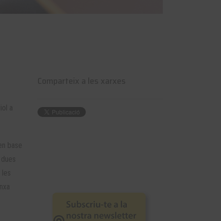
Comparteix a les xarxes
iol a
 en base
s dues
 les
anxa