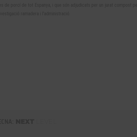
es de porcí de tot Espanya, i que són adjudicats per un jurat compost p
nvestigació ramadera i l'administració.
ECNA:
NEXT
LEVEL