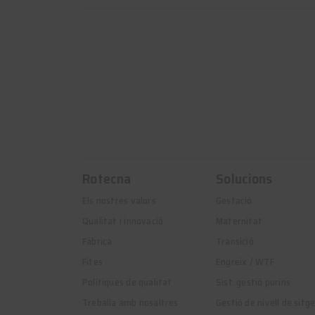
Rotecna
Solucions
Els nostres valors
Gestació
Qualitat i innovació
Maternitat
Fàbrica
Transició
Fites
Engreix / WTF
Polítiques de qualitat
Sist. gestió purins
Treballa amb nosaltres
Gestió de nivell de sitg