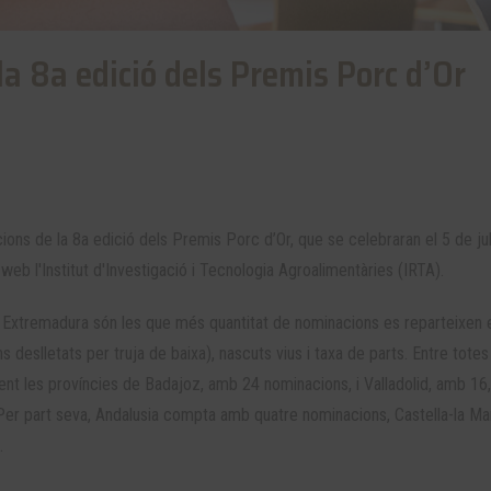
a 8a edició dels Premis Porc d’Or
ons de la 8a edició dels Premis Porc d’Or, que se celebraran el 5 de jul
web l'Institut d'Investigació i Tecnologia Agroalimentàries (IRTA).
 i Extremadura són les que més quantitat de nominacions es reparteixen
ns deslletats per truja de baixa), nascuts vius i taxa de parts. Entre tote
nt les províncies de Badajoz, amb 24 nominacions, i Valladolid, amb 16,
r part seva, Andalusia compta amb quatre nominacions, Castella-la M
.