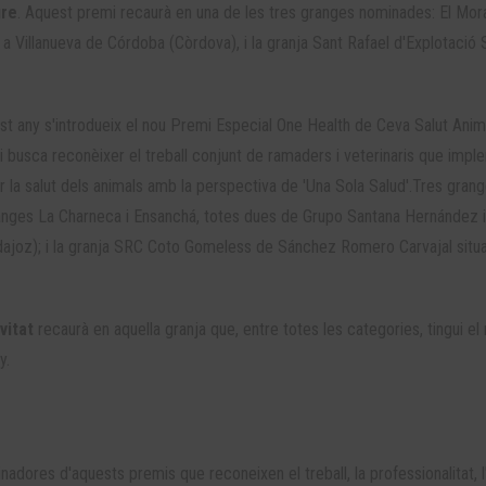
ure
. Aquest premi recaurà en una de les tres granges nominades: El Mora
a Villanueva de Córdoba (Còrdova), i la granja Sant Rafael d'Explotació 
st any s'introdueix el nou Premi Especial One Health de Ceva Salut Anim
i busca reconèixer el treball conjunt de ramaders i veterinaris que imp
 la salut dels animals amb la perspectiva de 'Una Sola Salud'.Tres gran
ranges La Charneca i Ensanchá, totes dues de Grupo Santana Hernández i
dajoz); i la granja SRC Coto Gomeless de Sánchez Romero Carvajal situ
ivitat
recaurà en aquella granja que, entre totes les categories, tingui e
y.
dores d'aquests premis que reconeixen el treball, la professionalitat, l