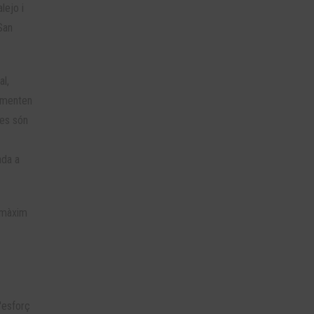
lejo i
San
al,
lementen
ges són
ada a
l màxim
'esforç