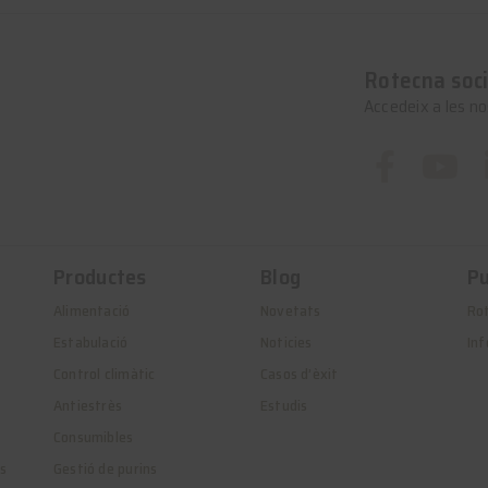
Rotecna soci
Accedeix a les no
Productes
Blog
Pu
Alimentació
Novetats
Ro
Estabulació
Noticies
Inf
Control climàtic
Casos d’èxit
Antiestrès
Estudis
Consumibles
es
Gestió de purins