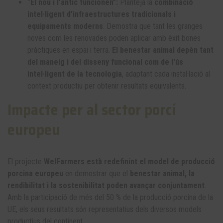
“El nou i l’antic funcionen”:
Planteja la
combinació
intel·ligent d’infraestructures tradicionals i
equipaments moderns
. Demostra que tant les granges
noves com les renovades poden aplicar amb èxit bones
pràctiques en espai i terra.
El benestar animal depèn tant
del maneig i del disseny funcional com de l'ús
intel·ligent de la tecnologia
, adaptant cada instal·lació al
context productiu per obtenir resultats equivalents.
Impacte per al sector porcí
europeu
El projecte
WelFarmers està redefinint el model de producció
porcina europeu
en demostrar que el
benestar animal, la
rendibilitat i la sostenibilitat poden avançar conjuntament
.
Amb la participació de més del 50 % de la producció porcina de la
UE, els seus resultats són representatius dels diversos models
productius del continent.