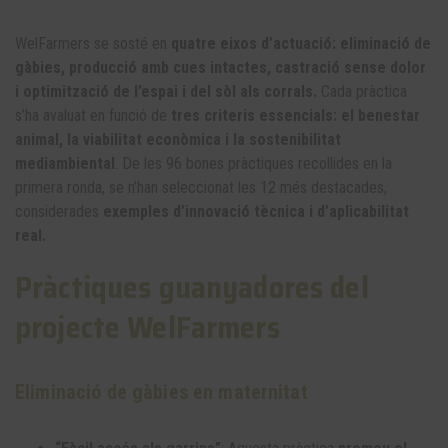
WelFarmers se sosté en
quatre eixos d’actuació: eliminació de
gàbies, producció amb cues intactes, castració sense dolor
i optimització de l’espai i del sòl als corrals.
Cada pràctica
s’ha avaluat en funció de
tres criteris essencials: el benestar
animal, la viabilitat econòmica i la sostenibilitat
mediambiental
. De les 96 bones pràctiques recollides en la
primera ronda, se n’han seleccionat les 12 més destacades,
considerades
exemples d’innovació tècnica i d’aplicabilitat
real.
Pràctiques guanyadores del
projecte WelFarmers
Eliminació de gàbies en maternitat