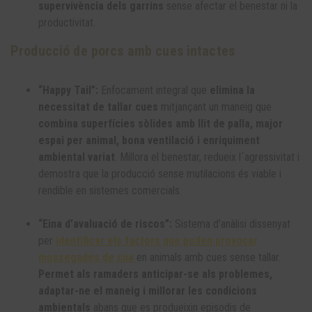
supervivència dels garrins
sense afectar el benestar ni la
productivitat.
Producció de porcs amb cues intactes
“Happy Tail”:
Enfocament integral que
elimina la
necessitat de tallar cues
mitjançant un maneig que
combina superfícies sòlides amb llit de palla, major
espai per animal, bona ventilació i enriquiment
ambiental variat
. Millora el benestar, redueix l´agressivitat i
demostra que la producció sense mutilacions és viable i
rendible en sistemes comercials.
“Eina d’avaluació de riscos”:
Sistema d'anàlisi dissenyat
per
identificar els factors que poden provocar
mossegades de cua
en animals amb cues sense tallar.
Permet als ramaders anticipar-se als problemes,
adaptar-ne el maneig i millorar les condicions
ambientals
abans que es produeixin episodis de