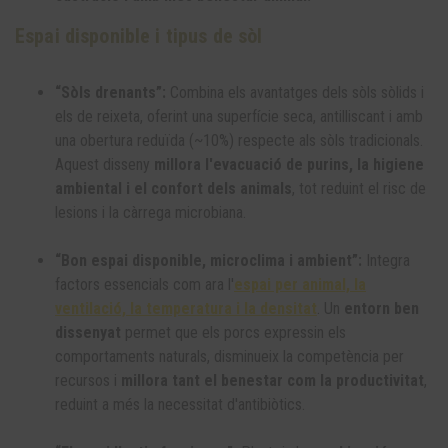
Espai disponible i tipus de sòl
“Sòls drenants”:
Combina els avantatges dels sòls sòlids i
els de reixeta, oferint una superfície seca, antilliscant i amb
una obertura reduïda (~10%) respecte als sòls tradicionals.
Aquest disseny
millora l'evacuació de purins, la higiene
ambiental i el confort dels animals
, tot reduint el risc de
lesions i la càrrega microbiana.
“Bon espai disponible, microclima i ambient”:
Integra
factors essencials com ara l'
espai per animal, la
ventilació, la temperatura i la densitat
. Un
entorn ben
dissenyat
permet que els porcs expressin els
comportaments naturals, disminueix la competència per
recursos i
millora tant el benestar com la productivitat
,
reduint a més la necessitat d'antibiòtics.