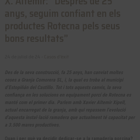
X. Altemir: “Després de 25
anys, seguim confiant en els
productes Rotecna pels seus
bons resultats”
24 de juliol de 24 -
Casos d’èxit
Des de la seva construcció, fa 25 anys, han canviat moltes
coses a Granja Comorera SL, i, la qual es troba al municipi
d’Estopiñán del Castillo. Tot i tots aquests canvis, la seva
confiança en les solucions en equipament porcí de Rotecna es
manté com el primer dia. Parlem amb Xavier Altemir Xipell,
actual encarregat de la granja, amb qui repassem l'evolució
d'aquesta instal·lació ramadera que actualment té capacitat per
a 3.500 mares productives.
Quan i per què va decidir dedicar-se a la ramaderia porcina?