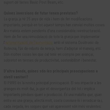
suport de terres Basic Post Beam, etc.
Quines inversions de futur tenen previstes?
La granja ja té 25 anys de vida i hem de fer modificacions
importants, perquè en tot aquest temps han canviat moltes coses.
Ara mateix estem pendents d'una considerable reestructuració.
Hem de fer una remodelació de tota la granja per implementar
l’
automatització de l’alimentació
amb el sistema Dositronic de
Rotecna, l’ús de robots de neteja, hem d’adaptar el maneig, etc.
Són moltes coses les que cal tenir en compte per avançar,
sobretot en termes de productivitat, sostenibilitat i benestar.
D'altra banda, quines són les principals preocupacions a
nivell sanitari?
El PRRS és la nostra principal preocupació. El seu impacte a les
granges és molt dur, ja que et desorganitza del tot i implica
importants pèrdues quant a producció. És una malaltia que, quan
entra en una granja, afecta molt, costa conviure-hi i erradicar-la i,
cada vegada, les soques que van apareixent són més virulentes.