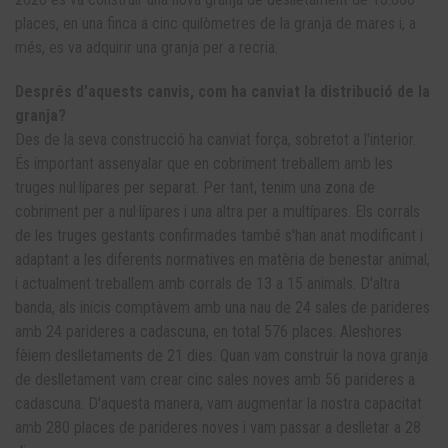
places, en una finca a cinc quilòmetres de la granja de mares i, a
més, es va adquirir una granja per a recria.
Després d'aquests canvis, com ha canviat la distribució de la
granja?
Des de la seva construcció ha canviat força, sobretot a l'interior.
És important assenyalar que en cobriment treballem amb les
truges nul·lípares per separat. Per tant, tenim una zona de
cobriment per a nul·lípares i una altra per a multípares. Els corrals
de les truges gestants confirmades també s'han anat modificant i
adaptant a les diferents normatives en matèria de benestar animal,
i actualment treballem amb corrals de 13 a 15 animals. D'altra
banda, als inicis comptàvem amb una nau de 24 sales de parideres
amb 24 parideres a cadascuna, en total 576 places. Aleshores
fèiem deslletaments de 21 dies. Quan vam construir la nova granja
de deslletament vam crear cinc sales noves amb 56 parideres a
cadascuna. D'aquesta manera, vam augmentar la nostra capacitat
amb 280 places de parideres noves i vam passar a deslletar a 28