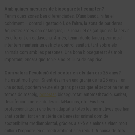
Amb quines mesures de bioseguretat compten?
Tenim dues zones ben diferenciades. D'una banda, hi ha el
cobriment – ​​control i gestació i, de l'altra, la zona de parideres.
Aquestes àrees són estanques, i la roba i el calçat que es fa servir
és diferent en cadascuna. A més, tenim doble tanca perimetral i
intentem mantenir un estricte control sanitari, tant sobre els
animals com amb les persones. Una bona bioseguretat és molt
important, encara que tenir-la no et lliura de cap risc.
Com valora l'evolució del sector en els darrers 25 anys?
Ha estat molt gran. Si entréssim en una granja de fa 25 anys i en
una actual, podríem veure els grans passos que el sector ha fet en
temes de maneig,
benestar
, bioseguretat, automatització, sanitat,
desinfecció i neteja de les instal·lacions, etc. Ens hem
professionalitzat i ens hem adaptat a totes les normatives que han
anat sortint, tant en matèria de benestar animal com de
sostenibilitat mediambiental, gràcies a això els animals viuen molt
millor i l'impacte en el medi ambient s'ha reduït. A causa de tots