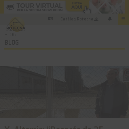
Catàleg Rotecna
BLOG
BLOG