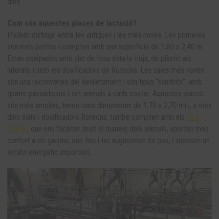
dies.
Com són aquestes places de lactació?
Podem distingir entre les antigues i les més noves. Les primeres
són més petites i compten amb una superfície de 1,60 x 2,40 m.
Estan equipades amb slat de fosa sota la truja, de plàstic als
laterals, i amb els dosificadors de Rotecna. Les sales més noves
són una reconversió del deslletament i són tipus “sandvitx”, amb
quatre passadissos i set animals a cada costat. Aquestes places
són més àmplies, tenen unes dimensions de 1,70 x 2,70 mi i, a més
dels slats i dosificadors Rotecna, també compten amb els
Ni-2
Córner
, que ens faciliten molt el maneig dels animals, aporten més
confort a els garrins, que fins i tot augmenten de pes, i suposen un
estalvi energètic important.