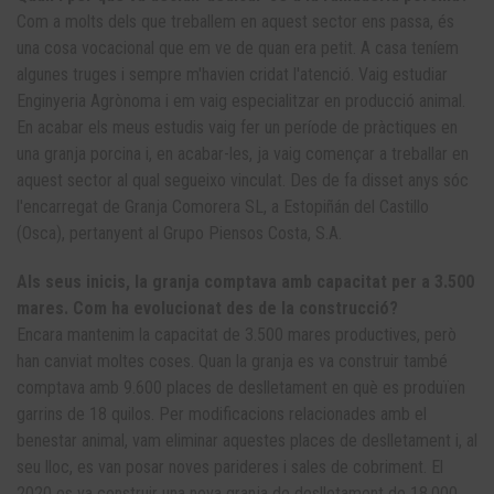
Com a molts dels que treballem en aquest sector ens passa, és
una cosa vocacional que em ve de quan era petit. A casa teníem
algunes truges i sempre m'havien cridat l'atenció. Vaig estudiar
Enginyeria Agrònoma i em vaig especialitzar en producció animal.
En acabar els meus estudis vaig fer un període de pràctiques en
una granja porcina i, en acabar-les, ja vaig començar a treballar en
aquest sector al qual segueixo vinculat. Des de fa disset anys sóc
l'encarregat de Granja Comorera SL, a Estopiñán del Castillo
(Osca), pertanyent al Grupo Piensos Costa, S.A.
Als seus inicis, la granja comptava amb capacitat per a 3.500
mares. Com ha evolucionat des de la construcció?
Encara mantenim la capacitat de 3.500 mares productives, però
han canviat moltes coses. Quan la granja es va construir també
comptava amb 9.600 places de deslletament en què es produïen
garrins de 18 quilos. Per modificacions relacionades amb el
benestar animal, vam eliminar aquestes places de deslletament i, al
seu lloc, es van posar noves parideres i sales de cobriment. El
2020 es va construir una nova granja de deslletament de 18.000