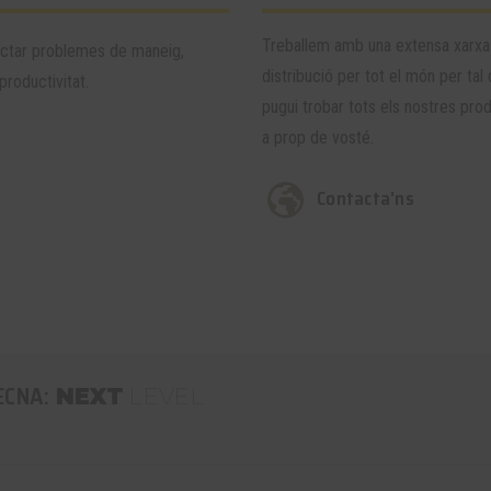
Treballem amb una extensa xarxa
ctar problemes de maneig,
distribució per tot el món per tal
productivitat.
pugui trobar tots els nostres pro
a prop de vosté.
Contacta'ns
ECNA:
NEXT
LEVEL