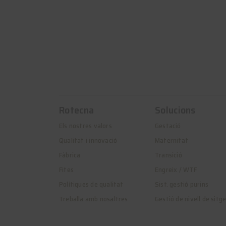
Rotecna
Solucions
Els nostres valors
Gestació
Qualitat i innovació
Maternitat
Fàbrica
Transició
Fites
Engreix / WTF
Polítiques de qualitat
Sist. gestió purins
Treballa amb nosaltres
Gestió de nivell de sitg