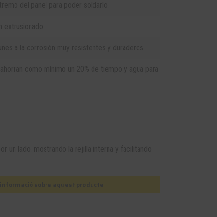
tremo del panel para poder soldarlo.
 extrusionado.
nes a la corrosión muy resistentes y duraderos.
 ahorran como mínimo un 20% de tiempo y agua para
r un lado, mostrando la rejilla interna y facilitando
s informació sobre aquest producte