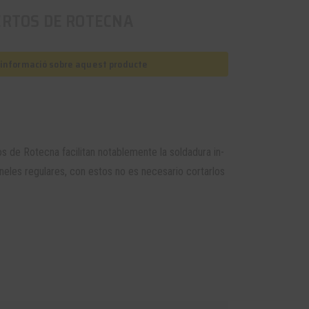
ERTOS DE ROTECNA
s informació sobre aquest producte
 de Rotecna facilitan notablemente la soldadura in-
paneles regulares, con estos no es necesario cortarlos