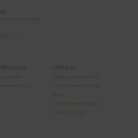
al
stres xarxes socials
blicacions
Contacte
tecna World
Polígono Industrial, s/n, N-
ormativo Porcino
3 25310 Agramunt (Lleida)
SPAIN
marketing@rotecna.com
+34 973 39 12 67