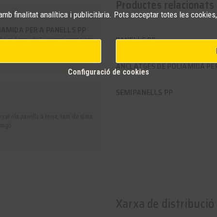
Productes relacionats
mb finalitat analítica i publicitària. Pots acceptar totes les cookies,
IAMIDA PER A PANELLS PP
PANELLS PP
ls en forma de T i contra parets per
ANCLATGES DE POLIAMIDA PER
Configuració de cookies
SEMIPANELLS PP
ar els panells a terra, tant de slats
rmigó
Xarxa de distribució