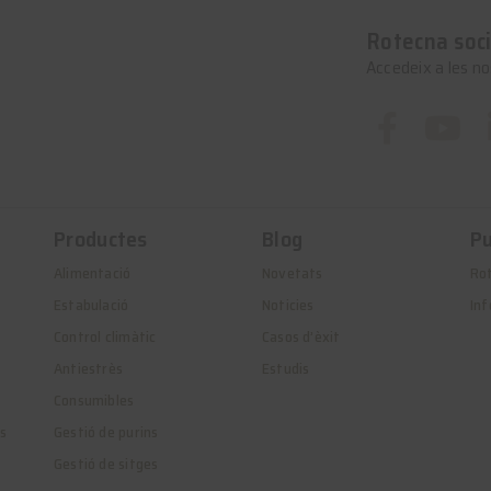
Rotecna soci
Accedeix a les no
Productes
Blog
Pu
Alimentació
Novetats
Ro
Estabulació
Noticies
Inf
Control climàtic
Casos d’èxit
Antiestrès
Estudis
Consumibles
es
Gestió de purins
Gestió de sitges