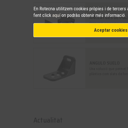
En Rotecna utilitzem cookies pròpies i de tercers a
fent click
aquí
on podràs obtenir més informació.
ANCLATGES DE POL
Permeten connectar panel
fer corrals
Aceptar cookies
ANGULO SUELO
Una solució que permet fix
plàstics com slats de fo
Actualitat