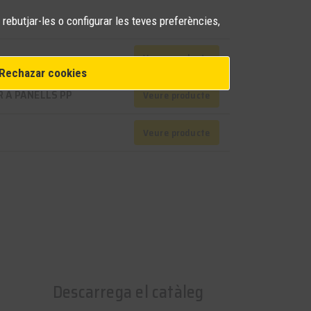
 rebutjar-les o configurar les teves preferències,
Veure producte
Rechazar cookies
 A PANELLS PP
Veure producte
Veure producte
Descarrega el catàleg