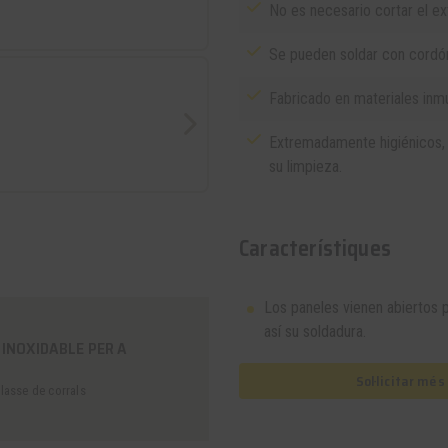
No es necesario cortar el ex
Se pueden soldar con cordón
Fabricado en materiales inmu
Extremadamente higiénicos,
su limpieza.
Característiques
Los paneles vienen abiertos po
así su soldadura.
INOXIDABLE PER A
Sol·licitar mé
lasse de corrals