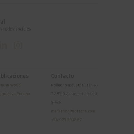
al
s redes sociales
blicaciones
Contacto
tecna World
Polígono Industrial, s/n, N-
ormativo Porcino
3 25310 Agramunt (Lleida)
SPAIN
marketing@rotecna.com
+34 973 39 12 67