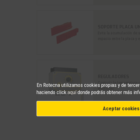
SOPORTE PLACA UNI
Evita la acumulación de s
espacio entre la placa y 
REGULADORES
Controla la temperatura d
En Rotecna utilizamos cookies propias y de tercero
eléctricas
haciendo click
aquí
donde podrás obtener más inf
Aceptar cookies