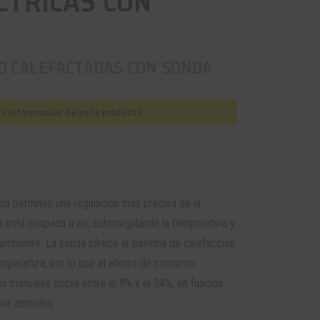
CTRICAS CON
CO CALEFACTADAS CON SONDA
as información de este producto
da permiten una regulación más precisa de la
a está ocupada o no, autorregulando la temperatura y
l ambiente. La sonda ofrece al sistema de calefacción
temperatura, por lo que el ahorro de consumo
s manuales oscila entre el 9% y el 34%, en función
por animales.