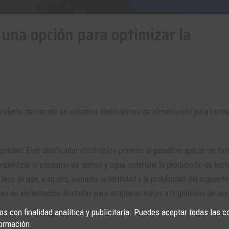
 una opción para optimizar la
 oferta destacada en sistemas electrónicos de alimentación para cerda
rnidad. Este dosificador electrónico permite al ganadero aplicar de for
a maximizar el consumo de pienso y agua, estimular la producción de lech
ase, lo que, a su vez, aumenta la fertilidad y la prolificidad del siguiente
as de alimentación ilimitadas para adaptarse mejor a la genética de su
s con finalidad analítica y publicitaria. Puedes aceptar todas las c
ormación.