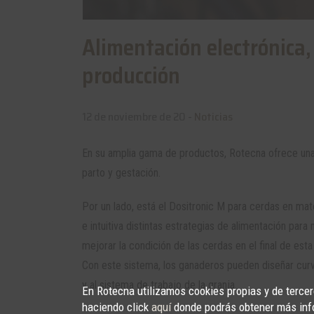
Alimentación electrónica,
producción
12 de noviembre de 20 -
Noticias
En su amplia gama de productos, Rotecna ofrece una
parto y gestación.
Por un lado, está el Dositronic M para cerdas en mate
e intuitiva distintas estrategias de alimentación par
mejorar la condición de las cerdas en el final de esta f
Con este sistema, los ganaderos pueden diseñar curv
y al sistema de trabajo de la granja.
En Rotecna utilizamos cookies propias y de tercero
haciendo click
aquí
donde podrás obtener más inf