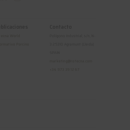
blicaciones
Contacto
tecna World
Polígono Industrial, s/n, N-
ormativo Porcino
3 25310 Agramunt (Lleida)
SPAIN
marketing@rotecna.com
+34 973 39 12 67