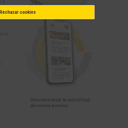
e a
Rechazar cookies
r con
en la
a