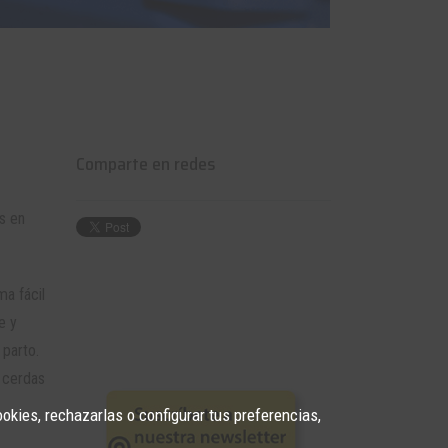
Comparte en redes
s en
ma fácil
e y
 parto.
s cerdas
ookies, rechazarlas o configurar tus preferencias,