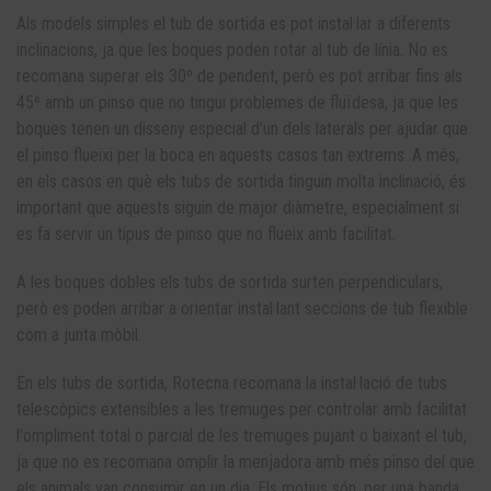
Als models simples el tub de sortida es pot instal·lar a diferents
inclinacions, ja que les boques poden rotar al tub de línia. No es
recomana superar els 30º de pendent, però es pot arribar fins als
45º amb un pinso que no tingui problemes de fluïdesa, ja que les
boques tenen un disseny especial d'un dels laterals per ajudar que
el pinso flueixi per la boca en aquests casos tan extrems. A més,
en els casos en què els tubs de sortida tinguin molta inclinació, és
important que aquests siguin de major diàmetre, especialment si
es fa servir un tipus de pinso que no flueix amb facilitat.
A les boques dobles els tubs de sortida surten perpendiculars,
però es poden arribar a orientar instal·lant seccions de tub flexible
com a junta mòbil.
En els tubs de sortida, Rotecna recomana la instal·lació de tubs
telescòpics extensibles a les tremuges per controlar amb facilitat
l'ompliment total o parcial de les tremuges pujant o baixant el tub,
ja que no es recomana omplir la menjadora amb més pinso del que
els animals van consumir en un dia. Els motius són, per una banda,