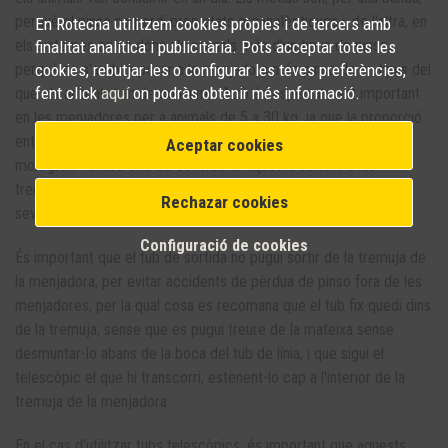
perquè el pinso no perdi propietats organolèptiques i, de l'altra, en
En Rotecna utilitzem cookies pròpies i de tercers amb
els sistemes on es dóna als animals més d'un tipus de pinso,
finalitat analítica i publicitària. Pots acceptar totes les
cookies, rebutjar-les o configurar les teves preferències,
perquè no s'arribi a posar a la menjadora més pinso de un tipus del
fent click
aquí
on podràs obtenir més informació.
que els animals han de consumir. Això és especialment important
en les menjadores per a animals de 5 a 30 kg, ja que la proporció
entre el volum de tremuja i el consum diari dels animals sol ser
Aceptar cookies
molt gran. També s'ha de considerar aquesta solució a les
tremuges d'engreix, especialment quan els animals estan en les
Rechazar cookies
seves primeres fases i encara tenen consums limitats.
Configuració de cookies
És important que el tub de sortida no pugui sortir de la tremuja de
la menjadora, per evitar accidents de pèrdua de pinso fora de les
menjadores, per la qual cosa es recomana que el tub fix quedi dins
de la tremuja, sense que es pugui treure de la mateixa sense
desmuntar-lo abans de la boca del tub de línia, i que sigui el
telescòpic el que hi transcorri, estenent-lo cap a l'interior de la
tremuja de la menjadora.
En el cas d’utilitzar tubs telescòpics, és important que aquests