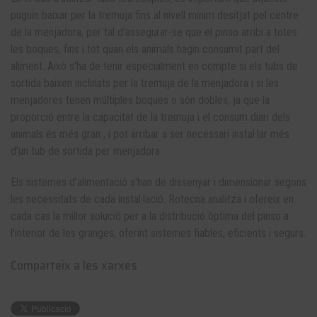
puguin baixar per la tremuja fins al nivell mínim desitjat pel centre
de la menjadora, per tal d'assegurar-se que el pinso arribi a totes
les boques, fins i tot quan els animals hagin consumit part del
aliment. Això s'ha de tenir especialment en compte si els tubs de
sortida baixen inclinats per la tremuja de la menjadora i si les
menjadores tenen múltiples boques o són dobles, ja que la
proporció entre la capacitat de la tremuja i el consum diari dels
animals és més gran , i pot arribar a ser necessari instal·lar més
d'un tub de sortida per menjadora.
Els sistemes d'alimentació s'han de dissenyar i dimensionar segons
les necessitats de cada instal·lació. Rotecna analitza i ofereix en
cada cas la millor solució per a la distribució òptima del pinso a
l'interior de les granges, oferint sistemes fiables, eficients i segurs.
Comparteix a les xarxes