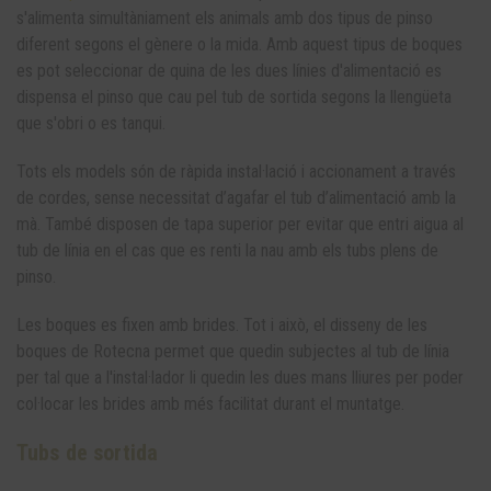
s'alimenta simultàniament els animals amb dos tipus de pinso
diferent segons el gènere o la mida. Amb aquest tipus de boques
es pot seleccionar de quina de les dues línies d'alimentació es
dispensa el pinso que cau pel tub de sortida segons la llengüeta
que s'obri o es tanqui.
Tots els models són de ràpida instal·lació i accionament a través
de cordes, sense necessitat d’agafar el tub d’alimentació amb la
mà. També disposen de tapa superior per evitar que entri aigua al
tub de línia en el cas que es renti la nau amb els tubs plens de
pinso.
Les boques es fixen amb brides. Tot i això, el disseny de les
boques de Rotecna permet que quedin subjectes al tub de línia
per tal que a l'instal·lador li quedin les dues mans lliures per poder
col·locar les brides amb més facilitat durant el muntatge.
Tubs de sortida