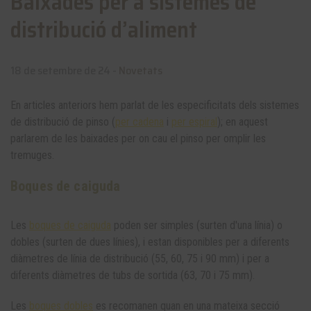
Baixades per a sistemes de
distribució d’aliment
18 de setembre de 24 -
Novetats
En articles anteriors hem parlat de les especificitats dels sistemes
de distribució de pinso (
per cadena
i
per espiral
); en aquest
parlarem de les baixades per on cau el pinso per omplir les
tremuges.
Boques de caiguda
Les
boques de caiguda
poden ser simples (surten d'una línia) o
dobles (surten de dues línies), i estan disponibles per a diferents
diàmetres de línia de distribució (55, 60, 75 i 90 mm) i per a
diferents diàmetres de tubs de sortida (63, 70 i 75 mm).
Les
boques dobles
es recomanen quan en una mateixa secció