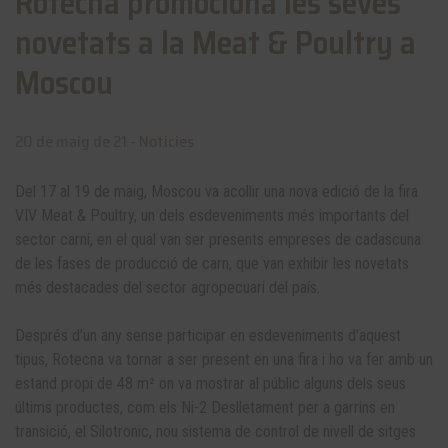
Rotecna promociona les seves
novetats a la Meat & Poultry a
Moscou
20 de maig de 21 -
Noticies
Del 17 al 19 de maig, Moscou va acollir una nova edició de la fira
VIV Meat & Poultry, un dels esdeveniments més importants del
sector carni, en el qual van ser presents empreses de cadascuna
de les fases de producció de carn, que van exhibir les novetats
més destacades del sector agropecuari del país.
Després d'un any sense participar en esdeveniments d'aquest
tipus, Rotecna va tornar a ser present en una fira i ho va fer amb un
estand propi de 48 m² on va mostrar al públic alguns dels seus
últims productes, com els Ni-2 Deslletament per a garrins en
transició, el Silotronic, nou sistema de control de nivell de sitges