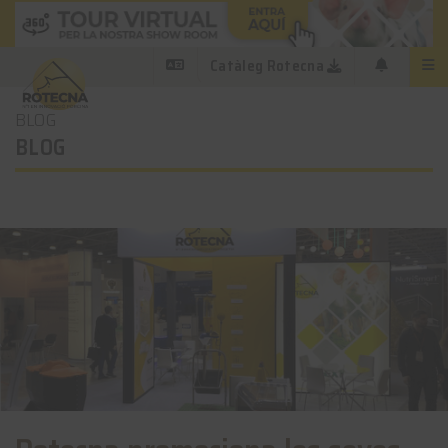
Catàleg Rotecna
BLOG
BLOG