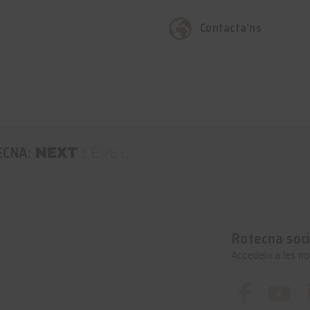
Contacta'ns
ECNA:
NEXT
LEVEL
Rotecna soci
Accedeix a les no