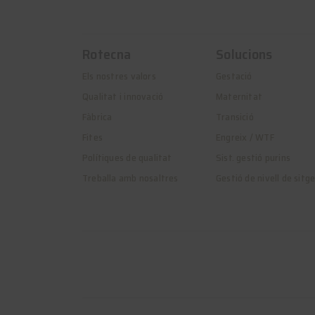
Rotecna
Solucions
Els nostres valors
Gestació
Qualitat i innovació
Maternitat
Fàbrica
Transició
Fites
Engreix / WTF
Polítiques de qualitat
Sist. gestió purins
Treballa amb nosaltres
Gestió de nivell de sitg