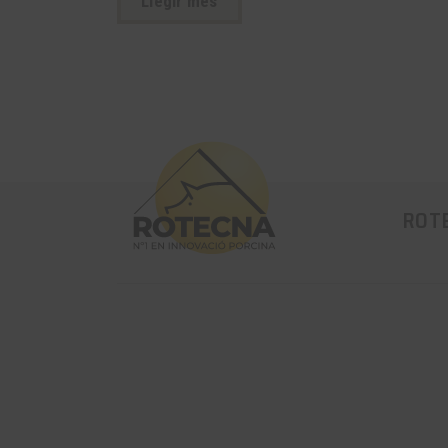
Llegir més
ROT