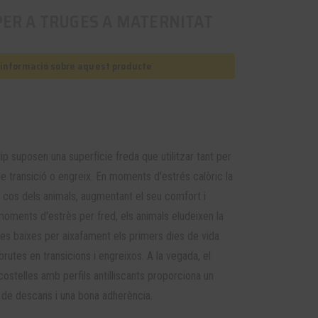
PER A TRUGES A MATERNITAT
s informació sobre aquest producte
lip suposen una superfície freda que utilitzar tant per
de transició o engreix. En moments d'estrés calòric la
el cos dels animals, augmentant el seu comfort i
moments d'estrès per fred, els animals eludeixen la
 les baixes per aixafament els primers dies de vida
rutes en transicions i engreixos. A la vegada, el
ostelles amb perfils antilliscants proporciona un
 de descans i una bona adherència.