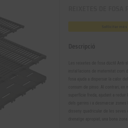
REIXETES DE FOSA 
Sol·licitar mé
Descripció
Les reixetes de fosa dúctil Anti-s
instal·lacions de maternitat com 
fosa ajuda a dispersar la calor d
consum de pinso. Al contrari, en 
superfície freda, ajudant a reduir
dels garrins i a desmarcar zones b
disseny quadricular de les seves c
drenatge apropiat, una bona zona