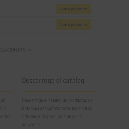
Veure producte
Veure producte
ELACIONATS
keyboard_arrow_down
Descarrega el catàleg
 de
Descarrega el catàleg de productes de
 que
Rotecna i descobreix totes les nostres
ductes
referència de productes en un sol
document.