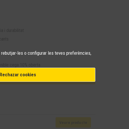
a i durabilitat
scants
 rebutjar-les o configurar les teves preferències,
onible cega 10% oberta
Rechazar cookies
s informació sobre aquest producte
Veure producte