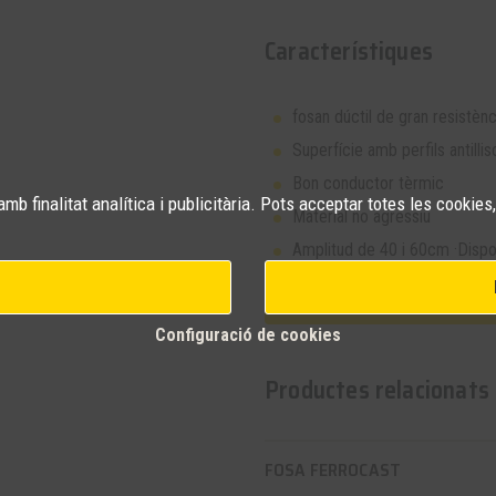
Característiques
fosan dúctil de gran resistènci
Superfície amb perfils antilli
Bon conductor tèrmic
mb finalitat analítica i publicitària. Pots acceptar totes les cookies,
Material no agressiu
Amplitud de 40 i 60cm ·Disp
Sol·licitar mé
Configuració de cookies
Productes relacionats
FOSA FERROCAST