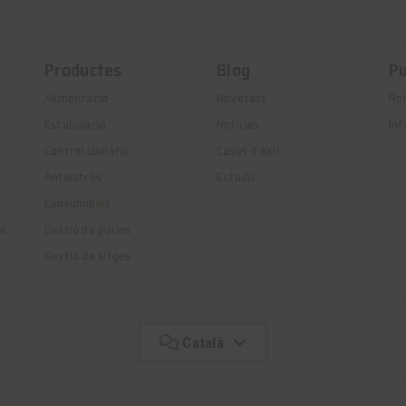
Productes
Blog
Pu
Alimentació
Novetats
Ro
Estabulació
Noticies
Inf
Control climàtic
Casos d’èxit
Antiestrès
Estudis
Consumibles
es
Gestió de purins
Gestió de sitges
Català