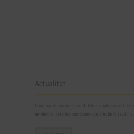
Actualitat
Observar el comportament dels animals permet dete
ambient o instal·lacions abans que afectin la salut i la 