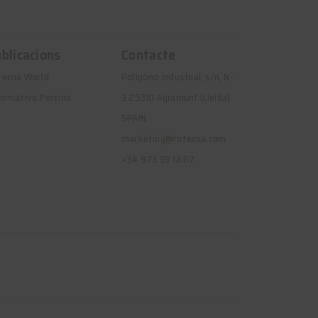
blicacions
Contacte
tecna World
Polígono Industrial, s/n, N-
ormativo Porcino
3 25310 Agramunt (Lleida)
SPAIN
marketing@rotecna.com
+34 973 39 12 67