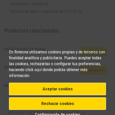
resistentes y duraderos
Sistema de ajuste a aperturas de 20 a 30 cm
Productos relacionados
VIGUETAS DELTA BEAM
Ver producto
En Rotecna utilizamos cookies propias y de terceros con
finalidad analítica y publicitaria. Puedes aceptar todas
las cookies, rechazarlas o configurar tus preferencias,
DELTA NET
haciendo click
aquí
donde podrás obtener más
Ver producto
información.
BASIC POST BEAM
Ver producto
Aceptar cookies
Rechazar cookies
VER MÁS PRODUCTOS RELACIONADOS
keyboard_arrow_down
Configuración de cookies