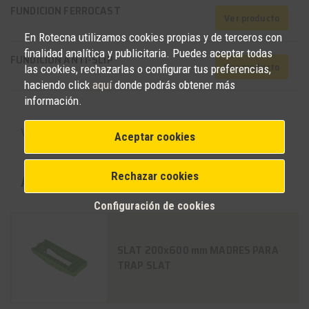
FUNDICION FERROCAST
Ver producto
En Rotecna utilizamos cookies propias y de terceros con
finalidad analítica y publicitaria. Puedes aceptar todas
FUNDICION ANTI-SLIP
Ver producto
las cookies, rechazarlas o configurar tus preferencias,
haciendo click
aquí
donde podrás obtener más
información.
VER MÁS PRODUCTOS RELACIONADOS
keyboard_arrow_down
Aceptar cookies
Rechazar cookies
Accesorios
Configuración de cookies
SLAT 200x600 mm MADRES PARA
TRAP SLAT