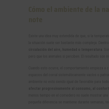
Cómo el ambiente de la na
note
Existe una idea muy extendida de que, si la temperatu
la situación suele ser bastante más compleja. Dentr
circulación del aire, humedad o temperatura
. So
pero que los animales sí perciben. El resultado son 
Cuando esto ocurre, el comportamiento empieza a ca
espacios del corral sistemáticamente vacíos o pat
ambiente no está siendo igual de favorable para tod
afectar progresivamente al consumo, al confort 
menos tiempo en el comedero no suele mostrar una 
pequeña diferencia se mantiene durante semanas, ter