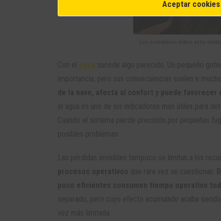
Aceptar cookies
Los comederos deben estar debida
Con el
agua
sucede algo parecido. Un pequeño goteo 
importancia, pero sus consecuencias suelen ir much
de la nave, afecta al confort y puede favorecer
el agua es uno de los indicadores más útiles para d
Cuando el sistema pierde precisión por pequeñas fug
posibles problemas.
Las pérdidas invisibles tampoco se limitan a los recu
procesos operativos
que rara vez se cuestionan.
D
poco eficientes consumen tiempo operativo todo
separado, pero cuyo efecto acumulado acaba siendo 
vez más limitada.