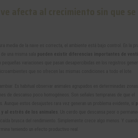
ve afecta al crecimiento sin que se
ra media de la nave es correcta, el ambiente está bajo control. En la pr
o de una misma sala
pueden existir diferencias importantes de venti
n pequeñas variaciones que pasan desapercibidas en los registros gener
microambientes que no ofrecen las mismas condiciones a todo el lote.
mbiar. Es habitual observar animales agrupados en determinadas zonas
rones de descanso poco homogéneos. Son señales tempranas de que el
os. Aunque estos desajustes rara vez generan un problema evidente, sí
y al estrés de los animales
. Un cerdo que descansa peor o perman
caída brusca del rendimiento. Simplemente crece algo menos. Y cuand
mina teniendo un efecto productivo real.