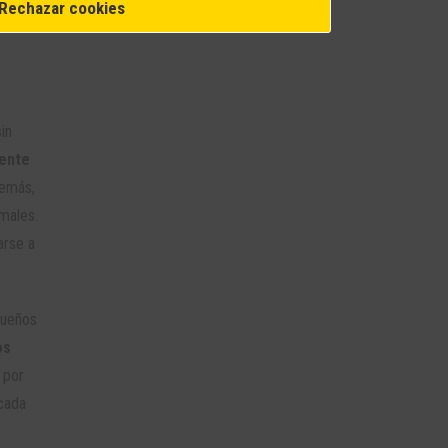
Rechazar cookies
in
iente
demás,
males.
arse a
queños
os
 por
cada