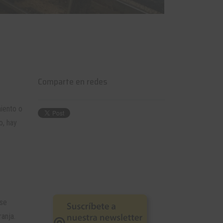
Comparte en redes
miento o
o, hay
 se
anja.