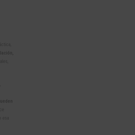
áctica,
lación,
ales,
,
pueden
ece
o esa