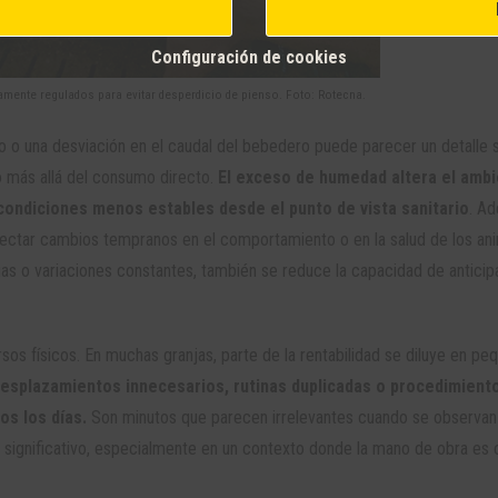
Configuración de cookies
mente regulados para evitar desperdicio de pienso. Foto: Rotecna.
o una desviación en el caudal del bebedero puede parecer un detalle s
o más allá del consumo directo.
El exceso de humedad altera el amb
 condiciones menos estables desde el punto de vista sanitario
. A
etectar cambios tempranos en el comportamiento o en la salud de los ani
as o variaciones constantes, también se reduce la capacidad de anticip
rsos físicos. En muchas granjas, parte de la rentabilidad se diluye en pe
esplazamientos innecesarios, rutinas duplicadas o procedimient
s los días.
Son minutos que parecen irrelevantes cuando se observan
significativo, especialmente en un contexto donde la mano de obra es 