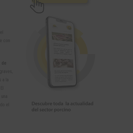
el
se con
s de
graves,
 a la
El
 una
do el