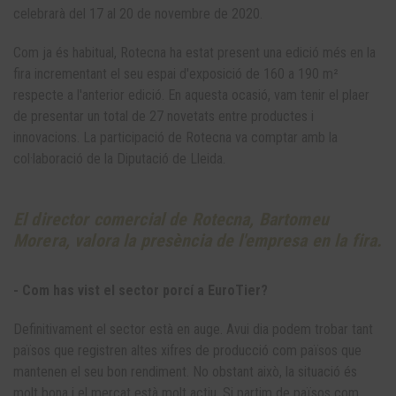
celebrarà del 17 al 20 de novembre de 2020.
Com ja és habitual, Rotecna ha estat present una edició més en la
fira incrementant el seu espai d'exposició de 160 a 190 m²
respecte a l'anterior edició. En aquesta ocasió, vam tenir el plaer
de presentar un total de 27 novetats entre productes i
innovacions. La participació de Rotecna va comptar amb la
col·laboració de la Diputació de Lleida.
El director comercial de Rotecna, Bartomeu
Morera, valora la presència de l'empresa en la fira.
- Com has vist el sector porcí a EuroTier?
Definitivament el sector està en auge. Avui dia podem trobar tant
països que registren altes xifres de producció com països que
mantenen el seu bon rendiment. No obstant això, la situació és
molt bona i el mercat està molt actiu. Si partim de països com