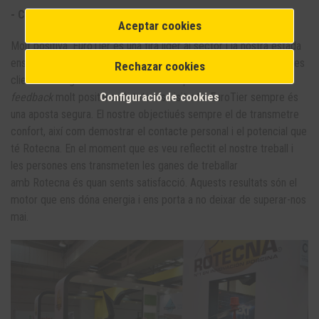
- Com valores l'estada de Rotecna a EuroTier?
Aceptar cookies
Molt positiva. EuroTier és una fira líder al sector i la nostra estada
ens va permetre ser, una vegada més, un aparador cap als nostres
Rechazar cookies
clients. Al llarg de l'esdeveniment vam poder crear un clima de
Configuració de cookies
feedback
molt positiu amb tots els visitants. EuroTier sempre és
una aposta segura. El nostre objectiués sempre el de transmetre
confort, així com demostrar el contacte personal i el potencial que
té Rotecna. En el moment que es veu reflectit el nostre treball i
les persones ens transmeten les ganes de treballar
amb Rotecna és quan sents satisfacció. Aquests resultats són el
motor que ens dóna energia i ens porta a no deixar de superar-nos
mai.