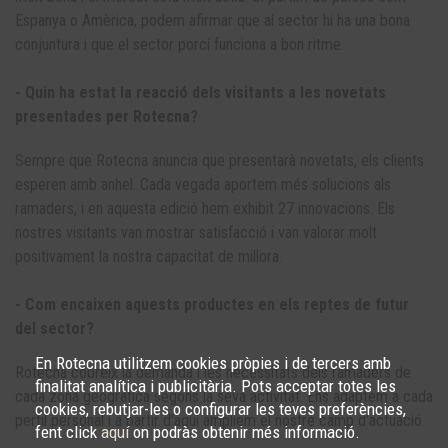
Espanya o Amèrica, podem afirmar que al sector hi ha una bona
conjuntura i que el sector porcí funciona a bon ritme.
- Quin ha estat la reacció dels visitants a les novetats
presentades per Rotecna?
Sempre que Rotecna anuncia que presentarà novetats, els clients
esperen amb anhel. Cada vegada aportem més solucions als
ramaders, i en aquesta edició hem exhibit 27 innovacions. Els
nostres visitants van mostrar satisfacció i van valorar molt
positivament la nostra capacitat de millora.
- Com encaixen aquests productes en els reptes de futur
del sector?
En Rotecna utilitzem cookies pròpies i de tercers amb
Rotecna cobreix la demanda i les necessitats dels ramaders de
finalitat analítica i publicitària. Pots acceptar totes les
cada zona geogràfica segons la seva activitat. Ens adaptem a cada
cookies, rebutjar-les o configurar les teves preferències,
perfil personal i a partir d'aquí ampliem el nostre camp d'actuació.
fent click
aquí
on podràs obtenir més informació.