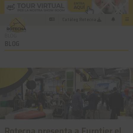
Catàleg Rotecna
BLOG
BLOG
Rotecna presenta a Eurotier el