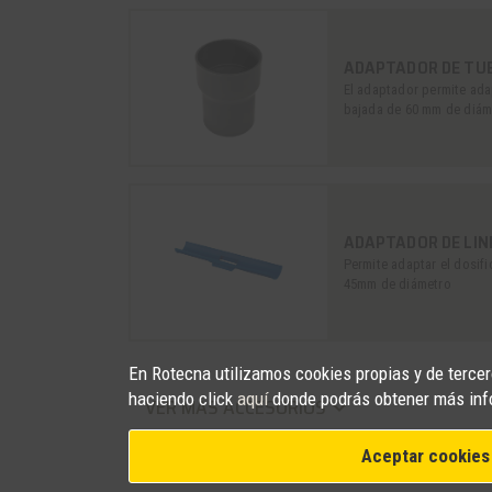
ADAPTADOR DE TUB
El adaptador permite adap
bajada de 60 mm de diám
ADAPTADOR DE LI
Permite adaptar el dosifi
45mm de diámetro
En Rotecna utilizamos cookies propias y de tercero
haciendo click
aquí
donde podrás obtener más inf
VER MÁS ACCESORIOS
keyboard_arrow_down
Aceptar cookies