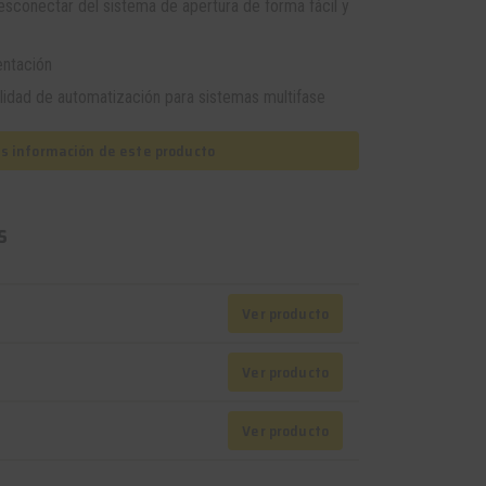
conectar del sistema de apertura de forma fácil y
entación
lidad de automatización para sistemas multifase
as información de este producto
s
Ver producto
Ver producto
Ver producto