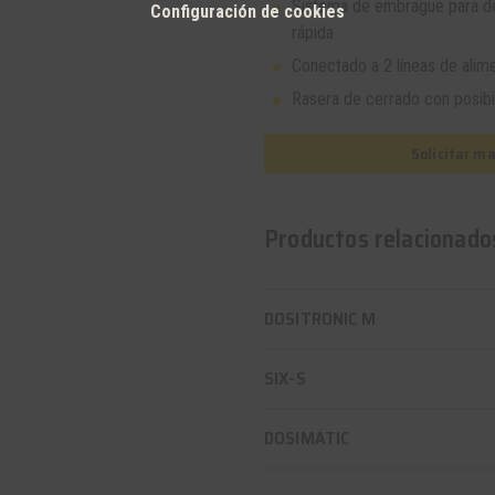
Sistema de embrague para des
Configuración de cookies
rápida
Conectado a 2 líneas de alim
Rasera de cerrado con posibi
Solicitar m
Productos relacionado
DOSITRONIC M
SIX-S
DOSIMATIC