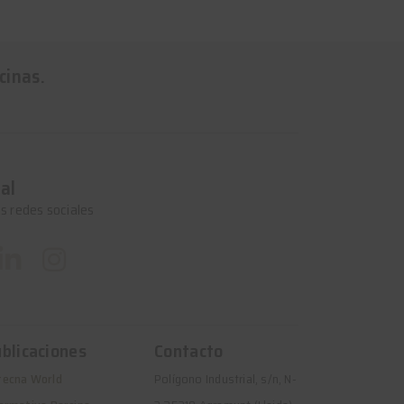
cinas.
al
s redes sociales
blicaciones
Contacto
tecna World
Polígono Industrial, s/n, N-