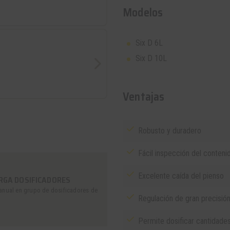
Modelos
Six D 6L
Six D 10L
Ventajas
Robusto y duradero
Fácil inspección del conteni
Excelente caída del pienso
RGA DOSIFICADORES
anual en grupo de dosificadores de
Regulación de gran precisión
Permite dosificar cantidades