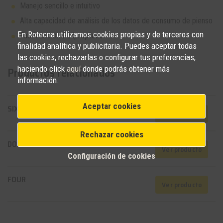
Manejo sencillo e intuitivo
Alta capacidad de análisis de los datos de consumo de pienso
En Rotecna utilizamos cookies propias y de terceros con
Fabricado en Polipropileno
finalidad analítica y publicitaria. Puedes aceptar todas
las cookies, rechazarlas o configurar tus preferencias,
haciendo click
aquí
donde podrás obtener más
Productos relacionados
información.
Aceptar cookies
SIX-D
Ver producto
Rechazar cookies
DOSIMATIC
Ver producto
Configuración de cookies
FOUR
Ver producto