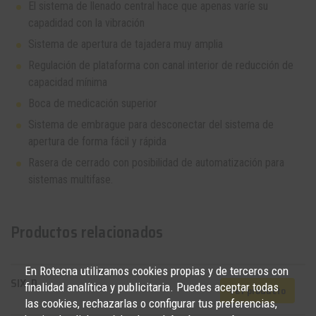
El sistema de llenado central hace que apenas varíe su
capadidad con la vibración
Sistema de apertura de tajadera muy amplia
Regulación de plataforma con canal interior de reducción de
capacidad mínima
Boca de medicación superior
Sistema de embrague para desconectar del sistema de
apertura de forma fácil y rápida
Rasera de cerrado con posibilidad de automatización para
sistemas multifase.
Productos relacionados
En Rotecna utilizamos cookies propias y de terceros con
SIX-D
finalidad analítica y publicitaria. Puedes aceptar todas
Ver producto
las cookies, rechazarlas o configurar tus preferencias,