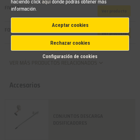
haciendo click
aquí
donde podrás obtener más
FIVE 7L
información.
Ver producto
Aceptar cookies
FOUR
Ver producto
Rechazar cookies
Configuración de cookies
VER MÁS PRODUCTOS RELACIONADOS
keyboard_arrow_down
Accesorios
CONJUNTOS DESCARGA
DOSIFICADORES