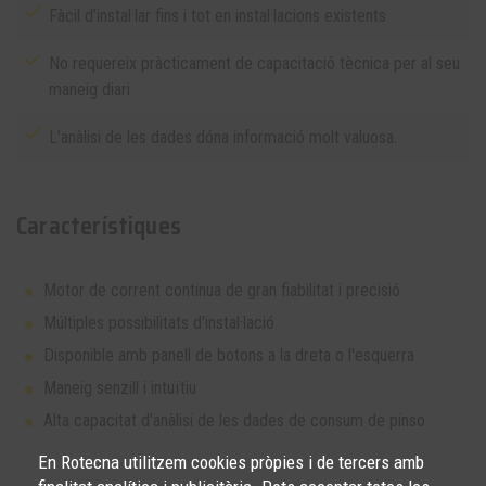
Fàcil d’instal·lar fins i tot en instal·lacions existents
No requereix pràcticament de capacitació tècnica per al seu
maneig diari
L’anàlisi de les dades dóna informació molt valuosa.
Característiques
Motor de corrent continua de gran fiabilitat i precisió
Múltiples possibilitats d'instal·lació
Disponible amb panell de botons a la dreta o l'esquerra
Maneig senzill i intuïtiu
Alta capacitat d'anàlisi de les dades de consum de pinso
En Rotecna utilitzem cookies pròpies i de tercers amb