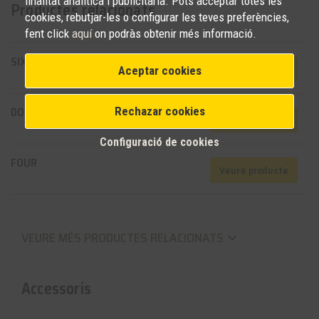
finalitat analítica i publicitària. Pots acceptar totes les
Productes relacionats
cookies, rebutjar-les o configurar les teves preferències,
fent click
aquí
on podràs obtenir més informació.
SIX-D
Veure producte
Aceptar cookies
DOSIMATIC
Rechazar cookies
Veure producte
Configuració de cookies
FOUR
Veure producte
VEURE MÉS PRODUCTES RELACIONATS
keyboard_arrow_down
Accessoris