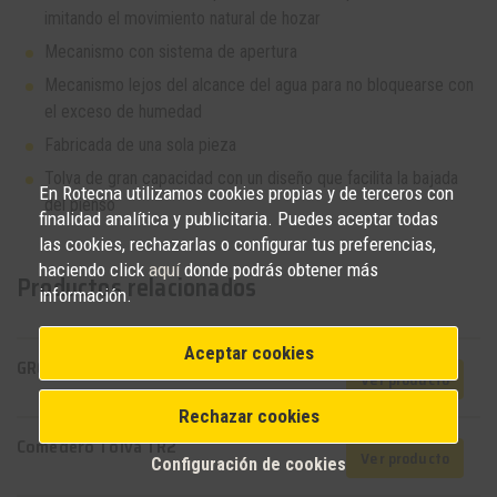
imitando el movimiento natural de hozar
Mecanismo con sistema de apertura
Mecanismo lejos del alcance del agua para no bloquearse con
el exceso de humedad
Fabricada de una sola pieza
Tolva de gran capacidad con un diseño que facilita la bajada
En Rotecna utilizamos cookies propias y de terceros con
del pienso
finalidad analítica y publicitaria. Puedes aceptar todas
las cookies, rechazarlas o configurar tus preferencias,
haciendo click
aquí
donde podrás obtener más
Productos relacionados
información.
Aceptar cookies
GROW FEEDER MAXI
Ver producto
Rechazar cookies
Comedero Tolva TR2
Ver producto
Configuración de cookies