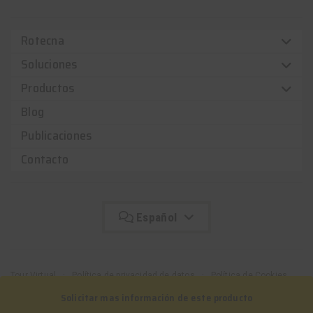
Rotecna
Soluciones
Productos
Blog
Publicaciones
Contacto
Español
Tour Virtual
Política de privacidad de datos
Política de Cookies
Canal de denuncias
Kit Digital
Solicitar mas información de este producto