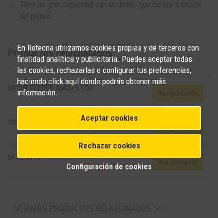
Tolva de gran capacidad con un diseño que facilita la bajada
del pienso
En Rotecna utilizamos cookies propias y de terceros con
Productos relacionados
finalidad analítica y publicitaria. Puedes aceptar todas
las cookies, rechazarlas o configurar tus preferencias,
haciendo click
aquí
donde podrás obtener más
GROW FEEDER MAXI STOP
Ver producto
información.
Aceptar cookies
TR3D
Ver producto
Rechazar cookies
SF3D WTF
Ver producto
Configuración de cookies
VER MÁS PRODUCTOS RELACIONADOS
keyboard_arrow_down