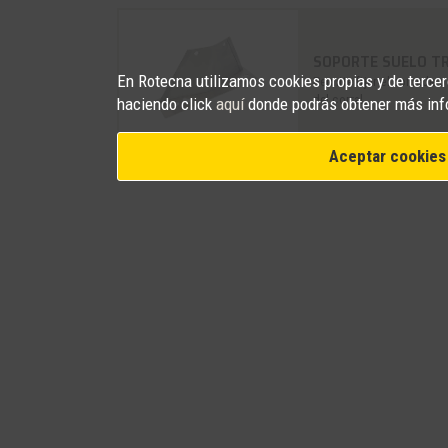
SOPORTE SUELO T
En Rotecna utilizamos cookies propias y de tercero
Permite fijar el comedero 
del corral.
haciendo click
aquí
donde podrás obtener más inf
Aceptar cookies