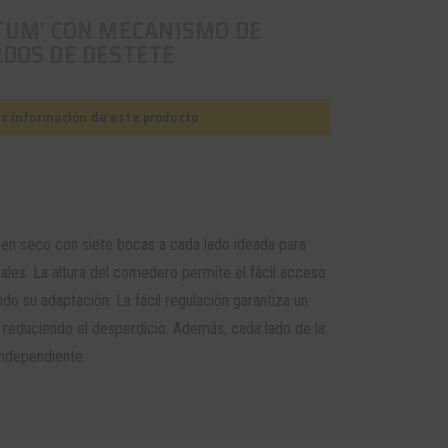
ITUM' CON MECANISMO DE
RDOS DE DESTETE
as información de este producto
en seco con siete bocas a cada lado ideada para
ales. La altura del comedero permite el fácil acceso
ando su adaptación. La fácil regulación garantiza un
o reduciendo el desperdicio. Además, cada lado de la
independiente.