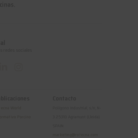
cinas.
al
s redes sociales
blicaciones
Contacto
tecna World
Polígono Industrial, s/n, N-
ormativo Porcino
3 25310 Agramunt (Lleida)
SPAIN
marketing@rotecna.com