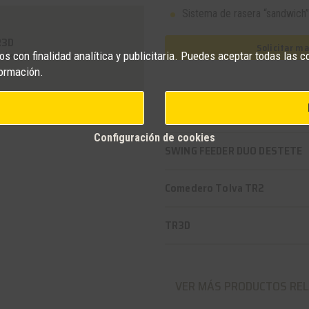
Sistema de rasera “sandwich” q
R3D
Solicitar m
s con finalidad analítica y publicitaria. Puedes aceptar todas las c
al suelo al instalarla en el centro
ormación.
Productos relacionado
Configuración de cookies
SWING FEEDER DUO DESTETE
Comedero Tolva TR2
TR3D
VER MÁS PRODUCTOS RE