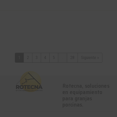
1
2
3
4
5
...
28
Siguiente »
Rotecna, soluciones
en equipamiento
para granjas
porcinas.