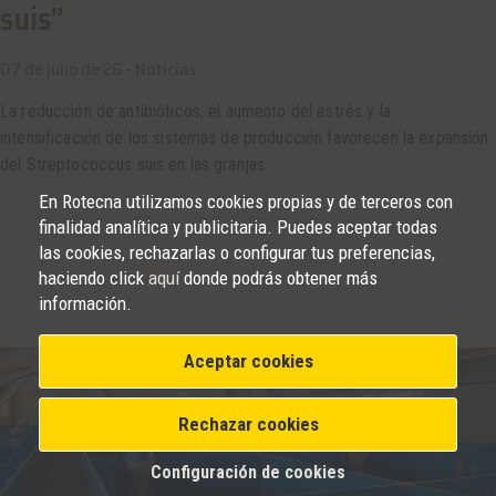
suis”
07 de julio de 26 -
Noticias
La reducción de antibióticos, el aumento del estrés y la
intensificación de los sistemas de producción favorecen la expansión
del Streptococcus suis en las granjas.
En Rotecna utilizamos cookies propias y de terceros con
finalidad analítica y publicitaria. Puedes aceptar todas
las cookies, rechazarlas o configurar tus preferencias,
haciendo click
aquí
donde podrás obtener más
información.
Aceptar cookies
Rechazar cookies
Configuración de cookies