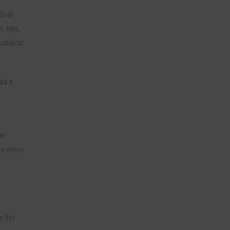
Si el
r tant,
abilitat
dia a
er
re entre
e llet