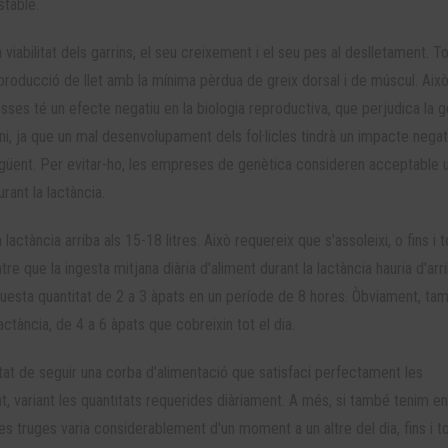
stable.
 viabilitat dels garrins, el seu creixement i el seu pes al deslletament. Tot
roducció de llet amb la mínima pèrdua de greix dorsal i de múscul. Aix
osses té un efecte negatiu en la biologia reproductiva, que perjudica la 
ini, ja que un mal desenvolupament dels fol·licles tindrà un impacte negat
 següent. Per evitar-ho, les empreses de genètica consideren acceptable 
ant la lactància.
 lactància arriba als 15-18 litres. Això requereix que s'assoleixi, o fins i t
e que la ingesta mitjana diària d'aliment durant la lactància hauria d'arri
aquesta quantitat de 2 a 3 àpats en un període de 8 hores. Òbviament, ta
tància, de 4 a 6 àpats que cobreixin tot el dia.
itat de seguir una corba d'alimentació que satisfaci perfectament les
, variant les quantitats requerides diàriament. A més, si també tenim en
es truges varia considerablement d'un moment a un altre del dia, fins i to