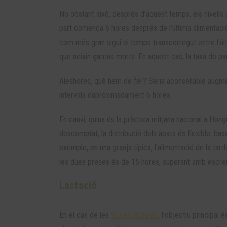
No obstant això, després d’aquest temps, els nivells d
part comença 6 hores després de l'última alimentació,
com més gran sigui el temps transcorregut entre l'últim
que neixin garrins morts. En aquest cas, la taxa de pa
Aleshores, què hem de fer? Seria aconsellable augment
intervals daproximadament 6 hores.
En canvi, quina és la pràctica mitjana nacional a Hong
descomptat, la distribució dels àpats és flexible, bas
exemple, en una granja típica, l'alimentació de la tar
les dues preses és de 15 hores, superant amb escreix 
Lactació
En el cas de les
truges lactants
, l'objectiu principal 