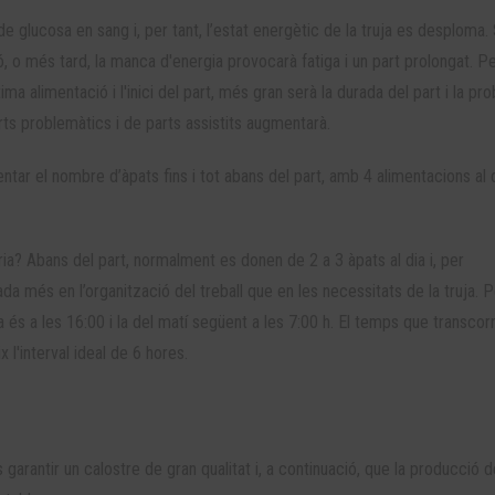
e glucosa en sang i, per tant, l’estat energètic de la truja es desploma. 
 o més tard, la manca d'energia provocarà fatiga i un part prolongat. Pe
a alimentació i l'inici del part, més gran serà la durada del part i la prob
rts problemàtics i de parts assistits augmentarà.
ar el nombre d’àpats fins i tot abans del part, amb 4 alimentacions al 
ria? Abans del part, normalment es donen de 2 a 3 àpats al dia i, per
ada més en l’organització del treball que en les necessitats de la truja. P
da és a les 16:00 i la del matí següent a les 7:00 h. El temps que transcor
l'interval ideal de 6 hores.
és garantir un calostre de gran qualitat i, a continuació, que la producció d