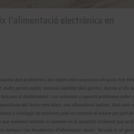
ix l'alimentació electrònica en
 majoria dels problemes i els reptes més complexos als quals fem fron
 molts garrins petits, escassa viabilitat dels garrins, diarrea al dia d
tot baix pes al deslletament. Les solucions a aquests problemes solen r
mportància del factor més bàsic, una alimentació òptima. Amb això n
ulació o contingut de nutrients (això es controla al màxim per part de
ò que realment controla el ramader és la quantitat d'aliment que se'ls
ió òptimes i les freqüències d’alimentació ideals. Tot això té un gran