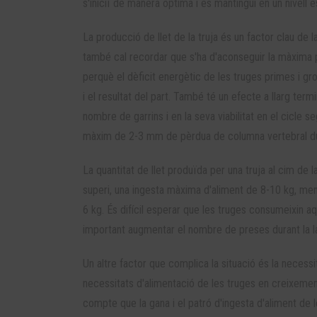
s'iniciï de manera òptima i es mantingui en un nivell e
La producció de llet de la truja és un factor clau de la
també cal recordar que s'ha d'aconseguir la màxima p
perquè el dèficit energètic de les truges primes i gr
i el resultat del part. També té un efecte a llarg term
nombre de garrins i en la seva viabilitat en el cicle
màxim de 2-3 mm de pèrdua de columna vertebral dur
La quantitat de llet produïda per una truja al cim de la
superi, una ingesta màxima d'aliment de 8-10 kg, mentr
6 kg. És difícil esperar que les truges consumeixin 
important augmentar el nombre de preses durant la lac
Un altre factor que complica la situació és la necess
necessitats d'alimentació de les truges en creixement
compte que la gana i el patró d'ingesta d'aliment de l