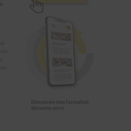
de
uja
ixits
nt
dues