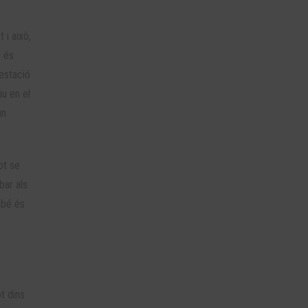
 i això,
ò és
gestació
iu en el
un
ot se
bar als
mbé és
t dins