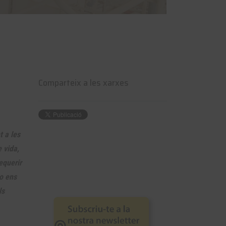
Comparteix a les xarxes
t a les
e vida,
equerir
o ens
ls