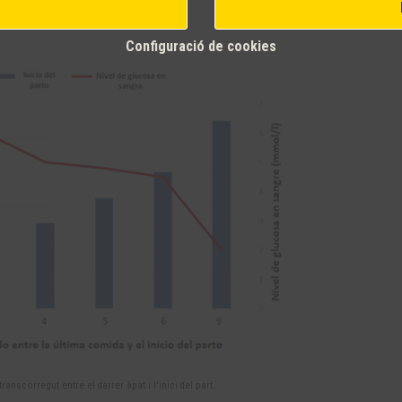
Configuració de cookies
ranscorregut entre el darrer àpat i l'inici del part.