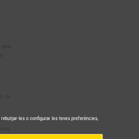
 greix
la
tic de
 rebutjar-les o configurar les teves preferències,
ores
 cosa,