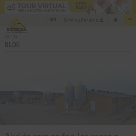
Catàleg Rotecna
BLOG
BLOG