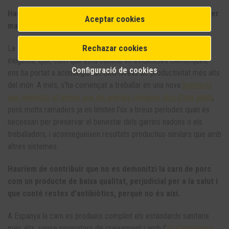
Hauríem de contribuir que no es demonitzi els ramaders per
Aceptar cookies
maltractar els seus animals, perquè no és així.
Rechazar cookies
La Unió Europea té una de les legislacions de benestar més
exigents, que, com que està basada en evidències científiques,
Configuració de cookies
ens ha portat a aconseguir un dels nivells de productivitat més alts
del món. A més, s'ha començat a treballar en una nova
legislació
que minimitzi el temps que els animals romanen dins d'una gàbia
,
però molts ramaders ja en limiten l'ús a breus períodes quan és
necessari per preservar el benestar dels garrins nadons o els
treballadors, i aconsegueixen resultats productius similars que amb
altres sistemes.
Hauríem de contribuir que no es demonitzi la carn de porc
com un producte de baixa qualitat, perjudicial per a la salut i
que conté restes d'antibiòtics, perquè no és així.
A Espanya la carn es produeix complint els estàndards sanitaris
més alts, sense promotors de creixement i amb l'
ús d'antibiòtics