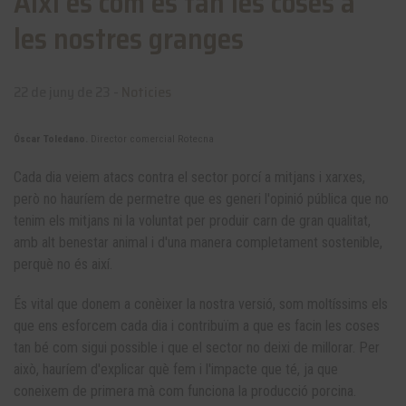
Així és com es fan les coses a
les nostres granges
22 de juny de 23 -
Noticies
Óscar Toledano.
Director comercial Rotecna
Cada dia veiem atacs contra el sector porcí a mitjans i xarxes,
però no hauríem de permetre que es generi l'opinió pública que no
tenim els mitjans ni la voluntat per produir carn de gran qualitat,
amb alt benestar animal i d'una manera completament sostenible,
perquè no és així.
És vital que donem a conèixer la nostra versió, som moltíssims els
que ens esforcem cada dia i contribuïm a que es facin les coses
tan bé com sigui possible i que el sector no deixi de millorar. Per
això, hauríem d'explicar què fem i l'impacte que té, ja que
coneixem de primera mà com funciona la producció porcina.