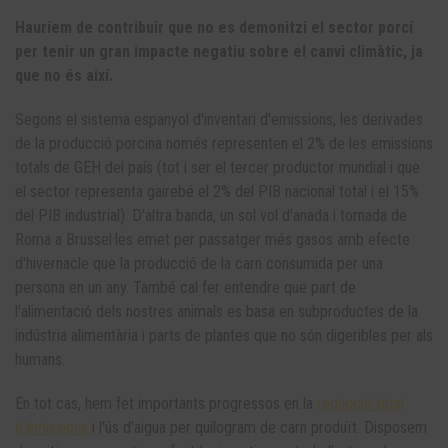
Hauríem de contribuir que no es demonitzi el sector porcí
per tenir un gran impacte negatiu sobre el canvi climàtic, ja
que no és així.
Segons el sistema espanyol d'inventari d'emissions, les derivades
de la producció porcina només representen el 2% de les emissions
totals de GEH del país (tot i ser el tercer productor mundial i que
el sector representa gairebé el 2% del PIB nacional total i el 15%
del PIB industrial). D'altra banda, un sol vol d'anada i tornada de
Roma a Brussel·les emet per passatger més gasos amb efecte
d'hivernacle que la producció de la carn consumida per una
persona en un any. També cal fer entendre que part de
l'alimentació dels nostres animals es basa en subproductes de la
indústria alimentària i parts de plantes que no són digeribles per als
humans.
En tot cas, hem fet importants progressos en la
reducció total
d'emissions
i l'ús d'aigua per quilogram de carn produït. Disposem