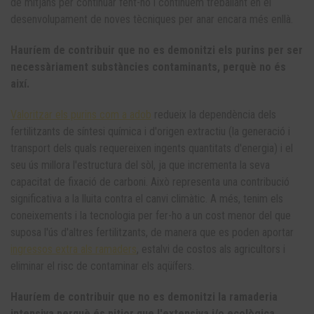
de mitjans per continuar fent-ho i continuem treballant en el
desenvolupament de noves tècniques per anar encara més enllà.
Hauríem de contribuir que no es demonitzi els purins per ser
necessàriament substàncies contaminants, perquè no és
així.
Valoritzar els purins com a adob
redueix la dependència dels
fertilitzants de síntesi química i d'origen extractiu (la generació i
transport dels quals requereixen ingents quantitats d'energia) i el
seu ús millora l'estructura del sòl, ja que incrementa la seva
capacitat de fixació de carboni. Això representa una contribució
significativa a la lluita contra el canvi climàtic. A més, tenim els
coneixements i la tecnologia per fer-ho a un cost menor del que
suposa l'ús d'altres fertilitzants, de manera que es poden aportar
ingressos extra als ramaders
, estalvi de costos als agricultors i
eliminar el risc de contaminar els aqüífers.
Hauríem de contribuir que no es demonitzi la ramaderia
intensiva perquè és pitjor que l'extensiva i/o ecològica,