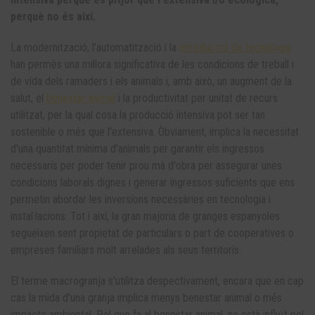
perquè no és així.
La modernització, l'automatització i la
introducció de tecnologia
han permès una millora significativa de les condicions de treball i
de vida dels ramaders i els animals i, amb això, un augment de la
salut, el
benestar animal
i la productivitat per unitat de recurs
utilitzat, per la qual cosa la producció intensiva pot ser tan
sostenible o més que l'extensiva. Òbviament, implica la necessitat
d'una quantitat mínima d'animals per garantir els ingressos
necessaris per poder tenir prou mà d'obra per assegurar unes
condicions laborals dignes i generar ingressos suficients que ens
permetin abordar les inversions necessàries en tecnologia i
instal·lacions. Tot i així, la gran majoria de granges espanyoles
segueixen sent propietat de particulars o part de cooperatives o
empreses familiars molt arrelades als seus territoris.
El terme macrogranja s'utilitza despectivament, encara que en cap
cas la mida d'una granja implica menys benestar animal o més
impacte ambiental. Pel que fa al benestar animal, no està influït pel