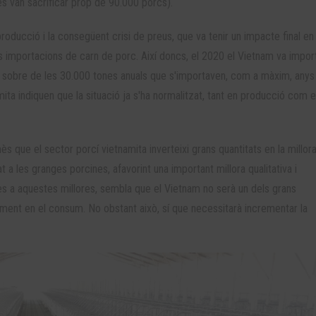
es van sacrificar prop de 90.000 porcs).
roducció i la consegüent crisi de preus, que va tenir un impacte final en 
s importacions de carn de porc. Així doncs, el 2020 el Vietnam va impo
r sobre de les 30.000 tones anuals que s'importaven, com a màxim, anys
mita indiquen que la situació ja s'ha normalitzat, tant en producció com 
ès que el sector porcí vietnamita inverteixi grans quantitats en la millora
at a les granges porcines, afavorint una important millora qualitativa i
cies a aquestes millores, sembla que el Vietnam no serà un dels grans
ment en el consum. No obstant això, sí que necessitarà incrementar la