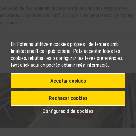
Les sales de deslletament incorporen solucions cada vegada més
adaptades al benestar del garrí, així com a les necessitats de maneig
en granja.
En Rotecna utilitzem cookies pròpies i de tercers amb
finalitat analítica i publicitària. Pots acceptar totes les
cookies, rebutjar-les o configurar les teves preferències,
fent click
aquí
on podràs obtenir més informació.
Aceptar cookies
Rechazar cookies
Configuració de cookies