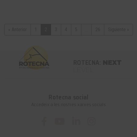
« Anterior
1
2
3
4
5
...
26
Siguiente »
ROTECNA:
NEXT
LEVEL
Rotecna social
Accedeix a les nostres xarxes socials