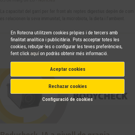
La capacitat del garrí per fer front als reptes digestius depèn de com
es relacionen la seva immunitat, la microbiota, la dieta i l’ambient.
En Rotecna utilitzem cookies pròpies i de tercers amb
finalitat analítica i publicitària. Pots acceptar totes les
cookies, rebutjar-les o configurar les teves preferències,
fent click
aquí
on podràs obtenir més informació.
Aceptar cookies
Rechazar cookies
Configuració de cookies