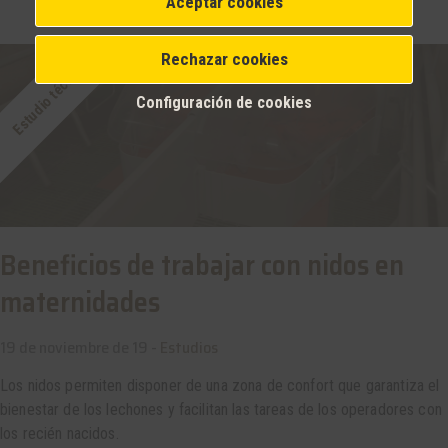
Aceptar cookies
Rechazar cookies
Estudio técnico
Configuración de cookies
Beneficios de trabajar con nidos en
maternidades
19 de noviembre de 19 -
Estudios
Los nidos permiten disponer de una zona de confort que garantiza el
bienestar de los lechones y facilitan las tareas de los operadores con
los recién nacidos.