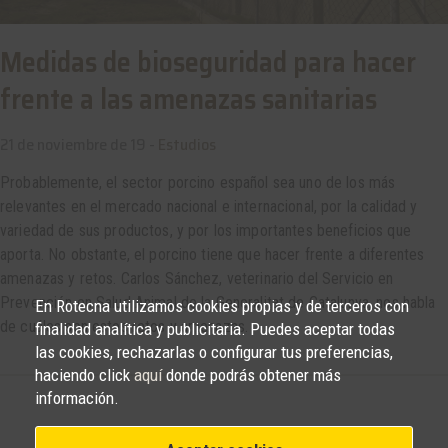
Medidas de bioseguridad para hacer
frente a las amenazas sanitarias
21 de noviembre de 19 -
Estudios
Probablemente, el sector porcino español sea uno de los más
relevantes en el mercado nacional e internacional, por la calidad y
variedad de sus productos, y por los importantes beneficios que
aporta. No obstante, el porcino tiene que hacer frente a diferentes
amenazas y retos. Carlos Sánchez, veterinario del Servicio en
Prevención en Salud Animal de la Generalitat de Catalunya, nos habla
En Rotecna utilizamos cookies propias y de terceros con
de cuáles son estos retos y amenazas.
finalidad analítica y publicitaria. Puedes aceptar todas
las cookies, rechazarlas o configurar tus preferencias,
haciendo click
aquí
donde podrás obtener más
información.