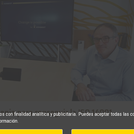
genia para conseguir la ISO 14001
s con finalidad analítica y publicitaria. Puedes aceptar todas las c
ormación.