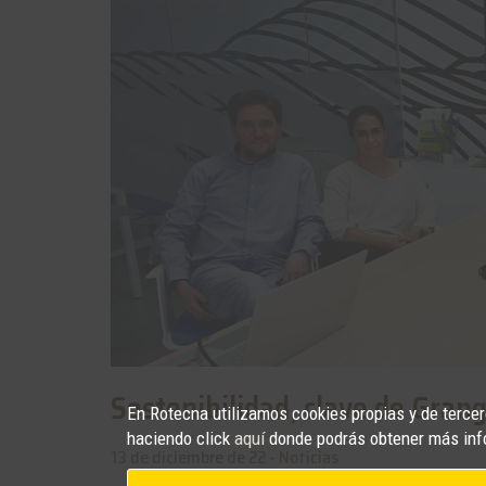
Sostenibilidad, clave de Gran
En Rotecna utilizamos cookies propias y de tercero
haciendo click
aquí
donde podrás obtener más inf
13 de diciembre de 22 -
Noticias