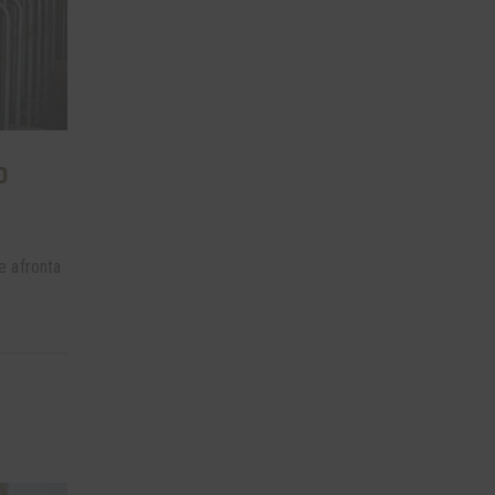
o
e afronta